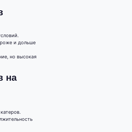
в
условий.
ороже и дольше
ие, но высокая
в на
катеров.
лжительность