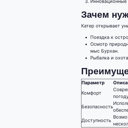
Инновационные 
Зачем нуж
Катер открывает ун
Поездка к остр
Осмотр природн
мыс Бурхан.
Рыбалка и охота
Преимуще
Параметр
Описа
Совре
Комфорт
погоду
Испол
Безопасность
обесп
Возмо
Доступность
неско