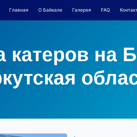
Главная
О Байкале
Галерея
FAQ
Контак
 катеров на 
кутская обла