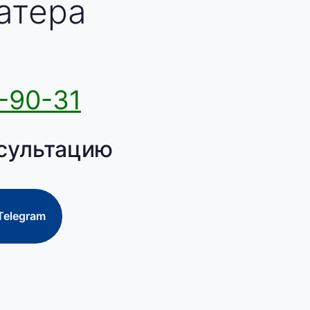
атера
-90-31
сультацию
Telegram