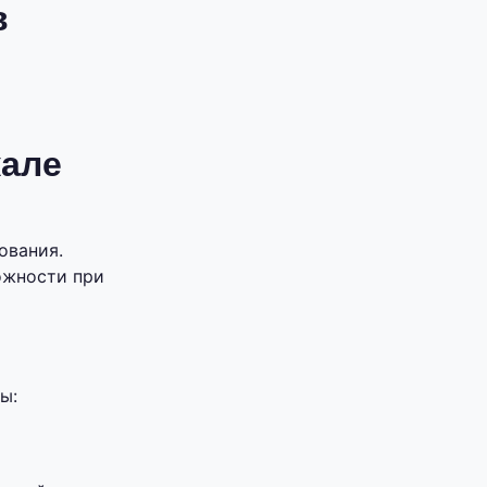
в
кале
ования.
ожности при
ы: