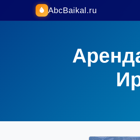
AbcBaikal.ru
Аренда
Ир