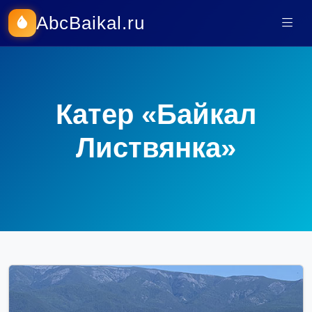
AbcBaikal.ru
Катер «Байкал
Листвянка»