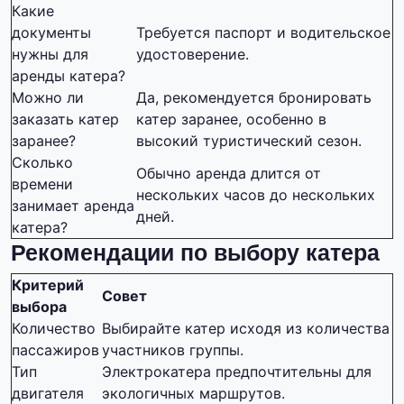
Какие
документы
Требуется паспорт и водительское
нужны для
удостоверение.
аренды катера?
Можно ли
Да, рекомендуется бронировать
заказать катер
катер заранее, особенно в
заранее?
высокий туристический сезон.
Сколько
Обычно аренда длится от
времени
нескольких часов до нескольких
занимает аренда
дней.
катера?
Рекомендации по выбору катера
Критерий
Совет
выбора
Количество
Выбирайте катер исходя из количества
пассажиров
участников группы.
Тип
Электрокатера предпочтительны для
двигателя
экологичных маршрутов.