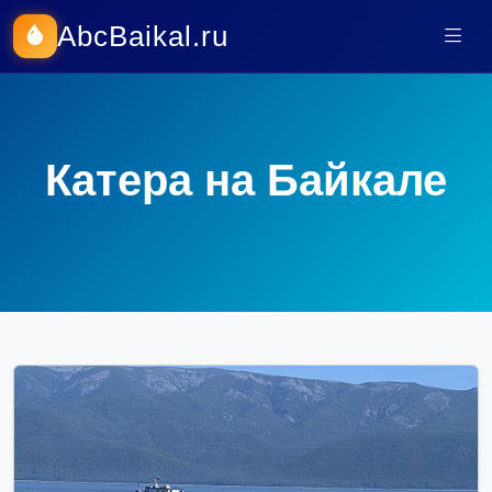
AbcBaikal.ru
Катера на Байкале