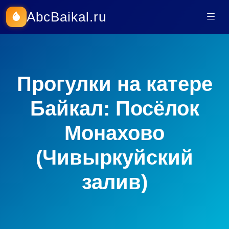
AbcBaikal.ru
Прогулки на катере
Байкал: Посёлок
Монахово
(Чивыркуйский
залив)