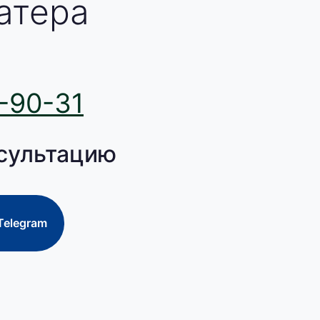
атера
-90-31
сультацию
Telegram