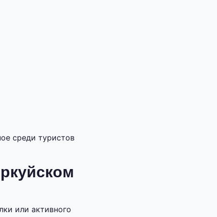
ное среди туристов
ыркуйском
лки или активного