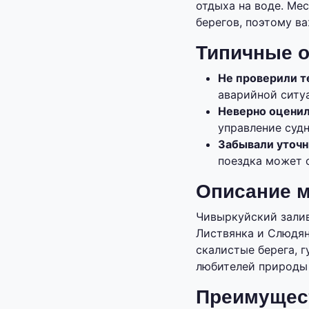
отдыха на воде. Ме
берегов, поэтому в
Типичные о
Не проверили т
аварийной ситуа
Неверно оценил
управление суд
Забывали уточн
поездка может о
Описание м
Чивыркуйский залив
Листвянка и Слюдян
скалистые берега, 
любителей природы 
Преимущест