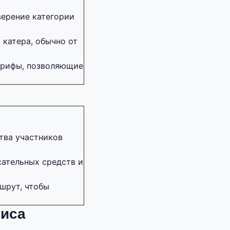
верение категории
 катера, обычно от
тарифы, позволяющие
тва участников
сательных средств и
шрут, чтобы
виса