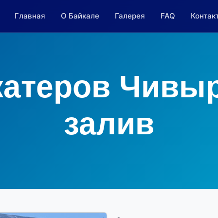
Главная
О Байкале
Галерея
FAQ
Контак
катеров Чивы
залив