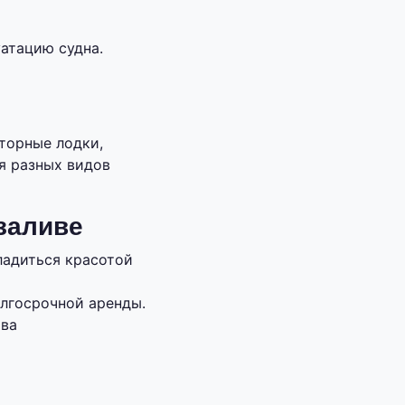
атацию судна.
торные лодки,
я разных видов
заливе
ладиться красотой
олгосрочной аренды.
тва