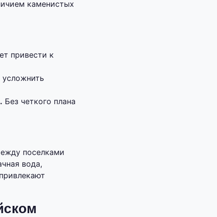
аличием каменистых
т привести к
о усложнить
.
Без четкого плана
между поселками
чная вода,
 привлекают
йском