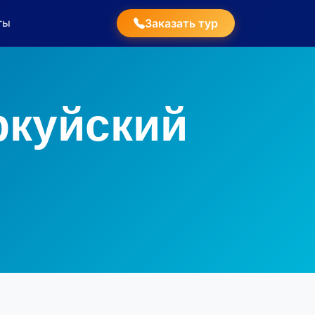
ты
Заказать тур
ркуйский