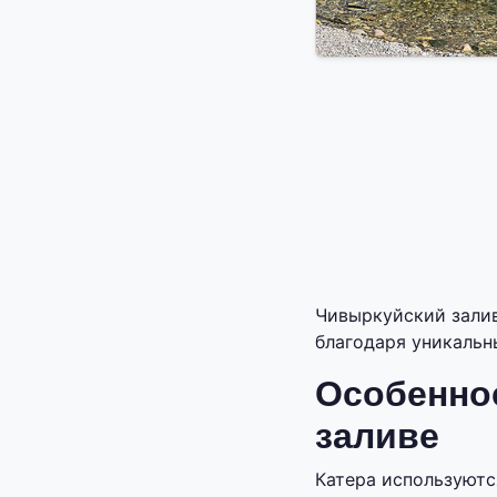
Чивыркуйский залив
благодаря уникаль
Особеннос
заливе
Катера используютс