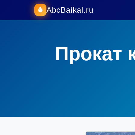
AbcBaikal.ru
Прокат 