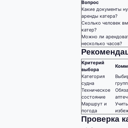
Вопрос
Какие документы н
аренды катера?
Сколько человек в
катер?
Можно ли арендоват
несколько часов?
Рекомендац
Критерий
Комм
выбора
Категория
Выбир
судна
групп
Техническое
Обяза
состояние
аптеч
Маршрут и
Учит
погода
избеж
Проверка к