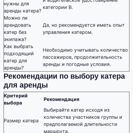
и водительское удостоверение
нужны для
категории В.
аренды катера?
Можно ли
арендовать
Да, но рекомендуется иметь опыт
катер без
управления катером.
экипажа?
Как выбрать
Необходимо учитывать количество
подходящий
пассажиров, продолжительность
катер для
аренды и погодные условия.
аренды?
Рекомендации по выбору катера
для аренды
Критерий
Рекомендация
выбора
Выбирайте катер исходя из
количества участников группы и
Размер катера
предполагаемой длительности
маршрута.