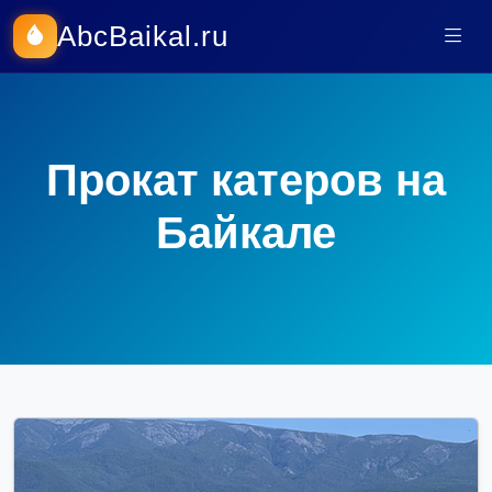
AbcBaikal.ru
Прокат катеров на
Байкале