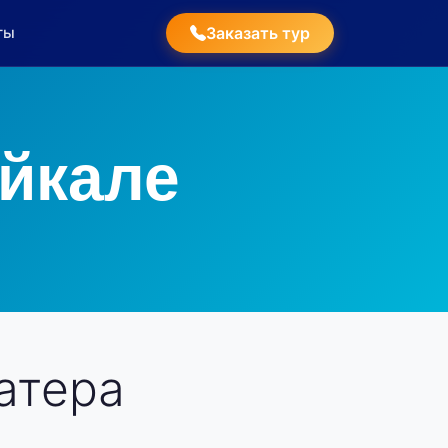
ты
Заказать тур
айкале
атера