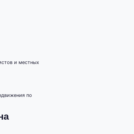
истов и местных
редвижения по
на