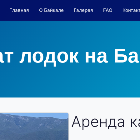
Главная
О Байкале
Галерея
FAQ
Контак
т лодок на Б
Аренда к