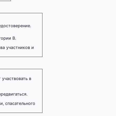
удостоверение.
гории В.
тва участников и
 участвовать в
редвигаться.
и, спасательного