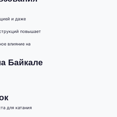
цией и даже
струкций повышает
ое влияние на
на Байкале
ок
та для катания