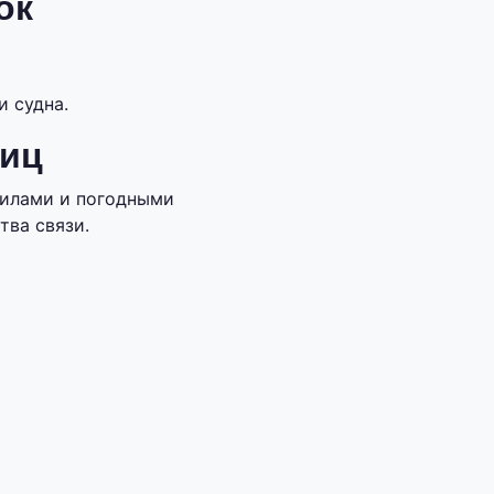
ок
 судна.
лиц
вилами и погодными
тва связи.