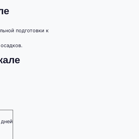
ле
льной подготовки к
 осадков.
кале
 дней