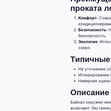
проката л
Комфорт:
Совре
кондиционерами
Безопасность:
Н
безопасность.
Экология:
Испол
озеро.
Типичные 
Не уточнение со
Игнорирование 
Неверная оценк
Описание 
Байкал окружен жив
включают Листвянку