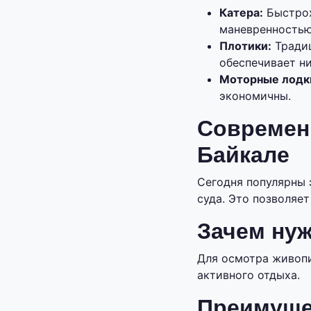
Катера:
Быстрох
маневренностью
Плотики:
Традиц
обеспечивает н
Моторные лодк
экономичны.
Современ
Байкале
Сегодня популярны 
суда. Это позволяе
Зачем нуж
Для осмотра живопи
активного отдыха.
Преимуще