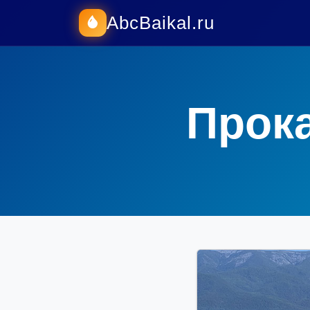
AbcBaikal.ru
Прока