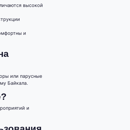
тличаются высокой
струкции
омфортны и
на
торы или парусные
му Байкала.
е?
ероприятий и
ьзования