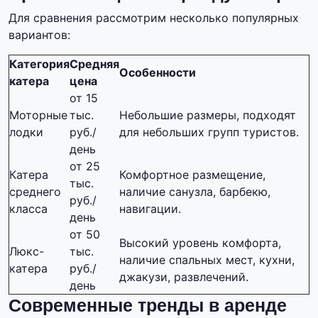
Для сравнения рассмотрим несколько популярных
вариантов:
Категория
Средняя
Особенности
катера
цена
от 15
Моторные
тыс.
Небольшие размеры, подходят
лодки
руб./
для небольших групп туристов.
день
от 25
Катера
Комфортное размещение,
тыс.
среднего
наличие санузла, барбекю,
руб./
класса
навигации.
день
от 50
Высокий уровень комфорта,
Люкс-
тыс.
наличие спальных мест, кухни,
катера
руб./
джакузи, развлечений.
день
Современные тренды в аренде