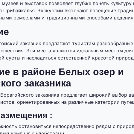
музеев и выставок позволяет глубже понять культуру
ия Прибайкалья. Экскурсии включают посещение тради
ными ремеслами и традиционными способами ведения 
ие
гойский заказник предлагают туристам разнообразные
тешествия. Эти места являются идеальным местом для 
ой суеты и насладиться естественной красотой природ
е в районе Белых озер и
кого заказника
 Борагойского заказника предлагает широкий выбор в
истов, ориентированных на различные категории путе
азмещения :
жность остановиться непосредственно рядом с природ
вый кемпинг с удобствами.