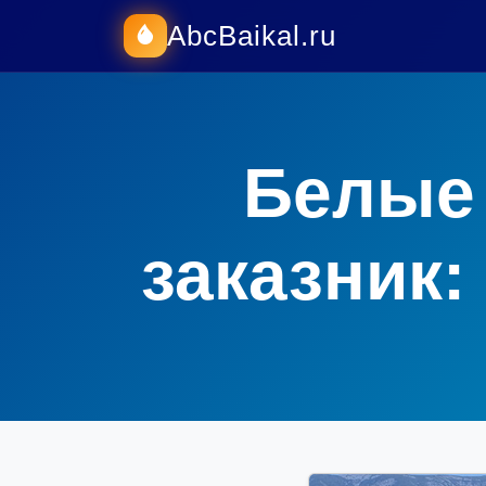
AbcBaikal.ru
Белые 
заказник: