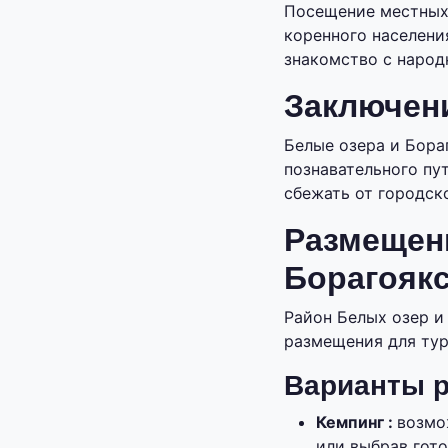
Посещение местных 
коренного населен
знакомство с народ
Заключен
Белые озера и Бора
познавательного пу
сбежать от городск
Размещени
Борагоякс
Район Белых озер и
размещения для тур
Варианты р
Кемпинг :
возмо
или выбрав гото