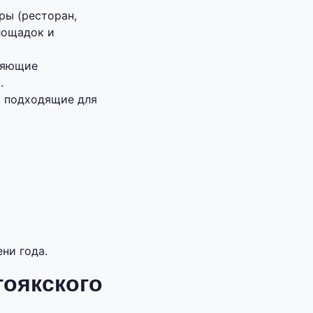
ры (ресторан,
лощадок и
ляющие
.
, подходящие для
ни года.
гоякского