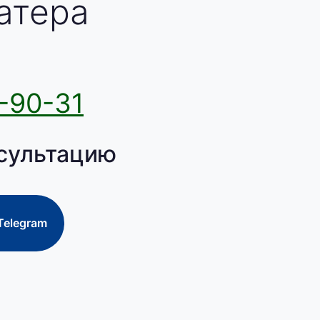
атера
-90-31
сультацию
Telegram