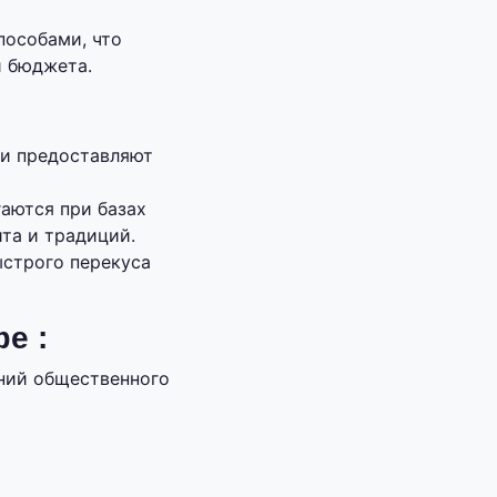
пособами, что
и бюджета.
ги предоставляют
аются при базах
та и традиций.
ыстрого перекуса
е :
ний общественного