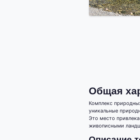
Общая ха
Комплекс природных
уникальные природн
Это место привлека
живописными ландш
Описание т