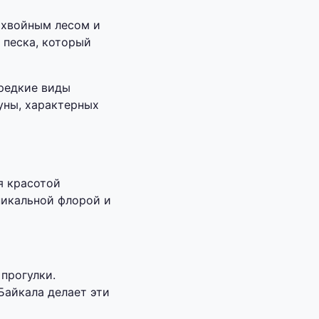
 хвойным лесом и
 песка, который
 редкие виды
уны, характерных
я красотой
никальной флорой и
прогулки.
айкала делает эти