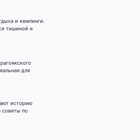
дыха и кемпинги.
ся тишиной и
орагоякского
деальная для
нают историю
е советы по