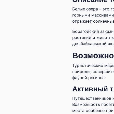
Белые озера – это 
горными массивами.
отражает солнечные
Борагойский заказн
растений и животны
для байкальской эк
Возможнос
Туристические марш
природы, совершить
фауной региона.
Активный 
Путешественников ж
Возможность посет
места особенно при