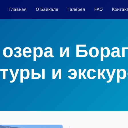
Главная
О Байкале
Галерея
FAQ
Контак
озера и Бора
 туры и экску