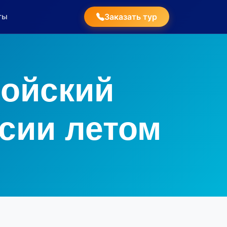
ты
Заказать тур
гойский
рсии летом