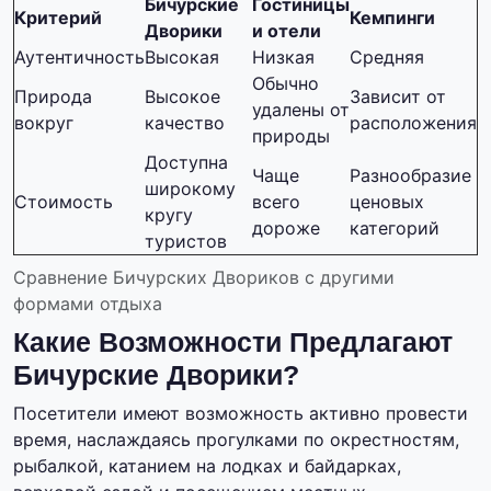
Бичурские
Гостиницы
Критерий
Кемпинги
Дворики
и отели
Аутентичность
Высокая
Низкая
Средняя
Обычно
Природа
Высокое
Зависит от
удалены от
вокруг
качество
расположения
природы
Доступна
Чаще
Разнообразие
широкому
Стоимость
всего
ценовых
кругу
дороже
категорий
туристов
Сравнение Бичурских Двориков с другими
формами отдыха
Какие Возможности Предлагают
Бичурские Дворики?
Посетители имеют возможность активно провести
время, наслаждаясь прогулками по окрестностям,
рыбалкой, катанием на лодках и байдарках,