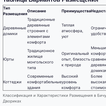
Тип
Описание
Преимущества
Недост
Размещения
Традиционные
деревянные
Теплая
Деревянные
Ограни
строения с
атмосфера,
домики
удобств
элементами
уют
комфорта
Меньши
Традиционное
Оригинальный
комфор
жилище
Юрты
опыт, близость
сравне
монгольского
к природе
деревя
типа
домика
Современные
Высокий
Более
Коттеджи
комфортабельные
уровень
высока
здания
комфорта
стоимо
Классификация и Характеристики Размещения в Бич
Двориках