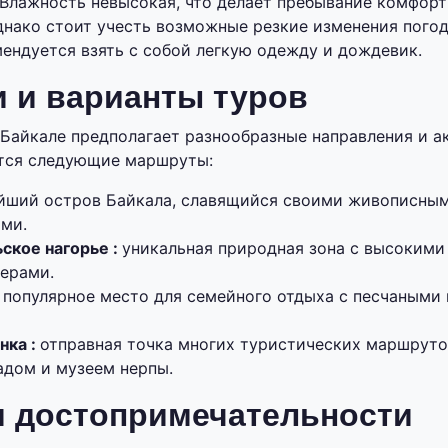
C. Влажность невысокая, что делает пребывание комфор
днако стоит учесть возможные резкие изменения пого
мендуется взять с собой легкую одежду и дождевик.
 и варианты туров
Байкале предполагает разнообразные направления и а
тся следующие маршруты:
йший остров Байкала, славящийся своими живописны
ами.
ское нагорье :
уникальная природная зона с высокими
ерами.
:
популярное место для семейного отдыха с песчаными
нка :
отправная точка многих туристических маршруто
адом и музеем нерпы.
и достопримечательности