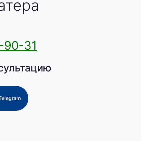
атера
-90-31
сультацию
Telegram