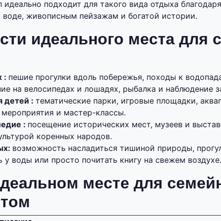
л идеально подходит для такого вида отдыха благодар
 воде, живописным пейзажам и богатой истории.
ти идеального места для 
 :
пешие прогулки вдоль побережья, походы к водопад
ие на велосипедах и лошадях, рыбалка и наблюдение з
я детей :
тематические парки, игровые площадки, аква
 мероприятия и мастер-классы.
ледие :
посещение исторических мест, музеев и выстав
ультурой коренных народов.
ых:
возможность насладиться тишиной природы, прогул
ь у воды или просто почитать книгу на свежем воздухе
деальном месте для семей
етом