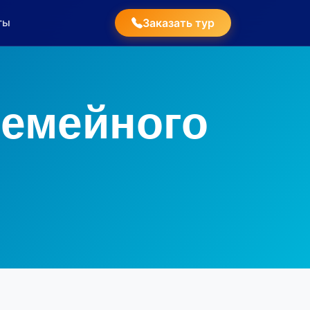
ты
Заказать тур
семейного