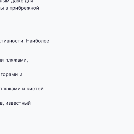
тным даже для
ды в прибрежной
ктивности. Наиболее
ми пляжами,
 горами и
 пляжами и чистой
в, известный