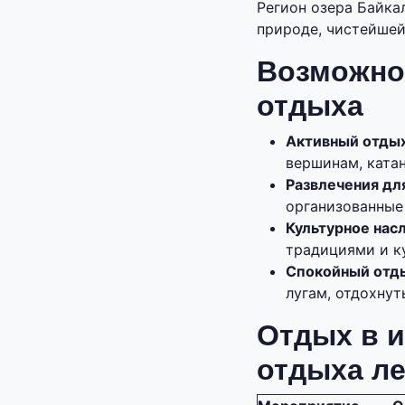
Регион озера Байка
природе, чистейшей
Возможнос
отдыха
Активный отдых
вершинам, катан
Развлечения дл
организованные
Культурное нас
традициями и к
Спокойный отд
лугам, отдохнут
Отдых в и
отдыха л