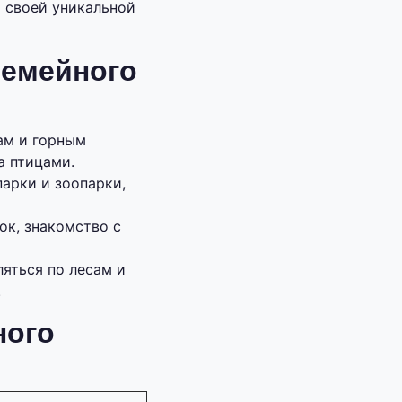
я своей уникальной
семейного
ам и горным
а птицами.
парки и зоопарки,
ок, знакомство с
яться по лесам и
.
ного