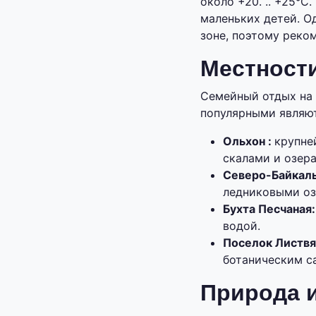
около +20. .. +25°
маленьких детей. О
зоне, поэтому реко
Местности
Семейный отдых на 
популярными являю
Ольхон :
крупне
скалами и озер
Северо-Байкаль
ледниковыми оз
Бухта Песчаная
водой.
Поселок Листвя
ботаническим с
Природа 