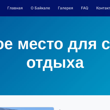
Главная
О Байкале
Галерея
FAQ
Контак
е место для 
отдыха