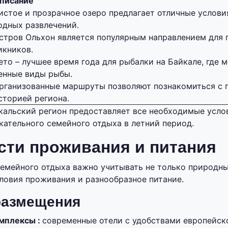
писание
истое и прозрачное озеро предлагает отличные услови
одных развлечений.
стров Ольхон является популярным направлением для 
икников.
ето – лучшее время года для рыбалки на Байкале, где 
енные виды рыбы.
рганизованные маршруты позволяют познакомиться с 
сторией региона.
кальский регион предоставляет все необходимые усло
кательного семейного отдыха в летний период.
сти проживания и питания
емейного отдыха важно учитывать не только природны
ловия проживания и разнообразное питание.
размещения
мплексы :
современные отели с удобствами европейско