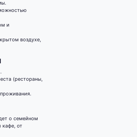
мы.
зможностью
ом и
ткрытом воздухе,
я
.
еста (рестораны,
 проживания.
дет о семейном
 кафе, от