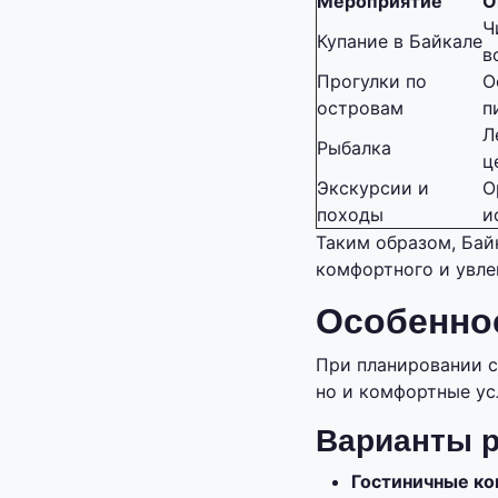
Мероприятие
О
Ч
Купание в Байкале
в
Прогулки по
О
островам
п
Л
Рыбалка
ц
Экскурсии и
О
походы
и
Таким образом, Бай
комфортного и увле
Особенно
При планировании с
но и комфортные ус
Варианты 
Гостиничные ко