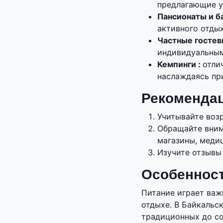
предлагающие у
Пансионаты и б
активного отдых
Частные гостев
индивидуальным
Кемпинги :
отли
наслаждаясь пр
Рекомендац
Учитывайте воз
Обращайте вним
магазины, меди
Изучите отзывы
Особенност
Питание играет важ
отдыхе. В Байкальс
традиционных до со