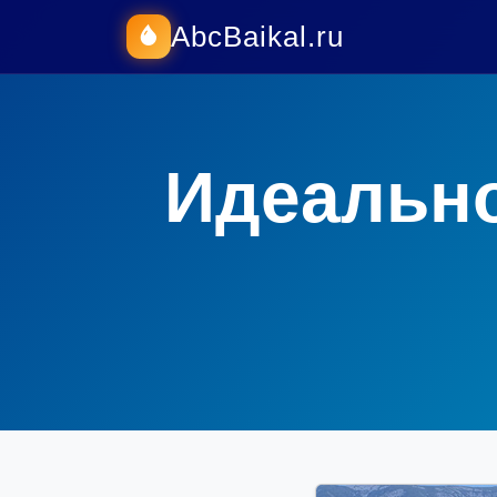
AbcBaikal.ru
Идеально