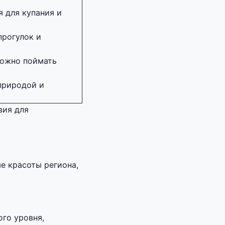
я для купания и
прогулок и
можно поймать
природой и
вия для
е красоты региона,
го уровня,