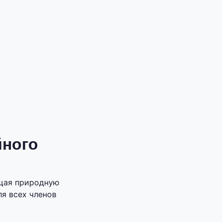
йного
ющая природную
я всех членов