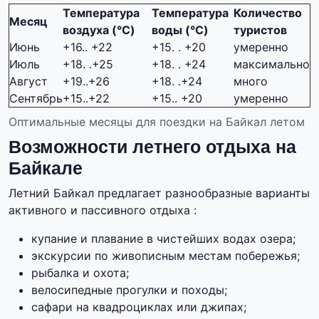
Температура
Температура
Количество
Месяц
воздуха (°C)
воды (°C)
туристов
Июнь
+16.. +22
+15. . +20
умеренно
Июль
+18. .+25
+18. . +24
максимально
Август
+19..+26
+18. .+24
много
Сентябрь
+15..+22
+15.. +20
умеренно
Оптимальные месяцы для поездки на Байкал летом
Возможности летнего отдыха на
Байкале
Летний Байкал предлагает разнообразные варианты
активного и пассивного отдыха :
купание и плавание в чистейших водах озера;
экскурсии по живописным местам побережья;
рыбалка и охота;
велосипедные прогулки и походы;
сафари на квадроциклах или джипах;