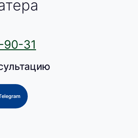
атера
-90-31
сультацию
Telegram