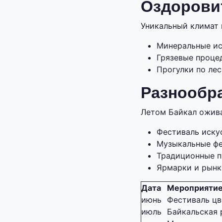
Оздорови
Уникальный климат 
Минеральные ис
Грязевые проце
Прогулки по лес
Разнообр
Летом Байкал ожив
Фестиваль иску
Музыкальные фе
Традиционные п
Ярмарки и рынк
Дата
Мероприяти
июнь
Фестиваль цв
июль
Байкальская 