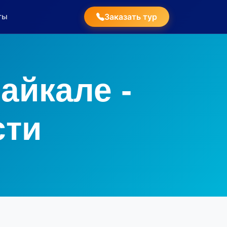
ты
Заказать тур
айкале -
сти