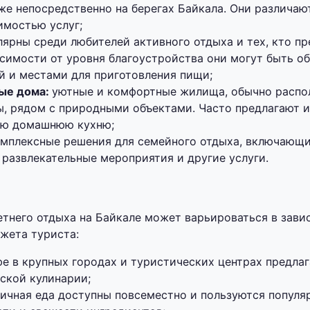
кже непосредственно на берегах Байкала. Они различа
имостью услуг;
лярны среди любителей активного отдыха и тех, кто п
исимости от уровня благоустройства они могут быть о
й и местами для приготовления пищи;
ые дома:
уютные и комфортные жилища, обычно распо
ы, рядом с природными объектами. Часто предлагают 
ую домашнюю кухню;
мплексные решения для семейного отдыха, включающ
 развлекательные мероприятия и другие услуги.
етнего отдыха на Байкале может варьироваться в зави
жета туриста:
фе в крупных городах и туристических центрах предла
ской кулинарии;
личная еда доступны повсеместно и пользуются популя