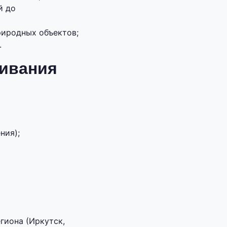
й до
риродных объектов;
.
живания
ния);
гиона (Иркутск,