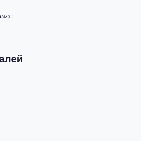
зма :
алей