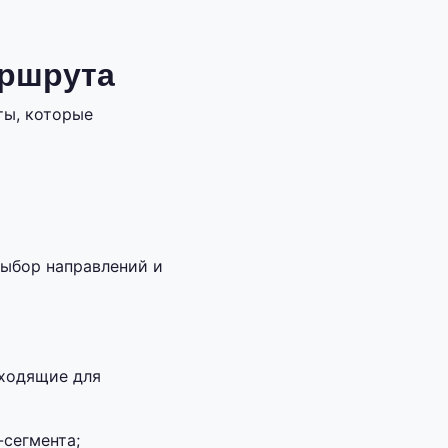
аршрута
ты, которые
выбор направлений и
дходящие для
сегмента;