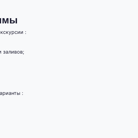
аммы
кскурсии :
 заливов;
арианты :