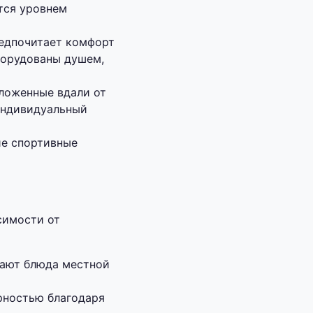
ются уровнем
редпочитает комфорт
борудованы душем,
ложенные вдали от
индивидуальный
ие спортивные
симости от
гают блюда местной
рностью благодаря