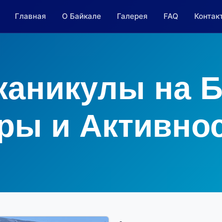
Главная
О Байкале
Галерея
FAQ
Контак
каникулы на Б
ры и Активно