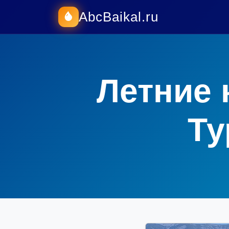
AbcBaikal.ru
Летние 
Ту