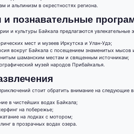
ам и альпинизм в окрестностях региона.
и и познавательные прогр
рии и культуры Байкала предлагаются увлекательные э
рических мест и музеев Иркутска и Улан-Удэ;
рсия вокруг Байкала с посещением знаменитых мысов и
енитым шаманским местам и священным источникам;
нографический музей народов Прибайкалья.
азвлечения
риключений стоит обратить внимание на следующие в
ние в чистейших водах Байкала;
серфинг на побережье;
катание на лодках с мотором;
линг в прозрачных водах озера.