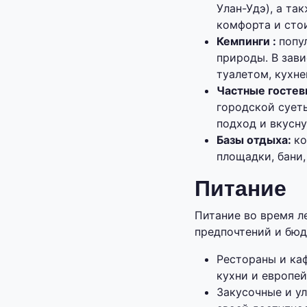
Улан-Удэ), а та
комфорта и сто
Кемпинги :
попу
природы. В зав
туалетом, кухне
Частные гостев
городской сует
подход и вкусн
Базы отдыха:
ко
площадки, бани,
Питание
Питание во время л
предпочтений и бюд
Рестораны и ка
кухни и европей
Закусочные и у