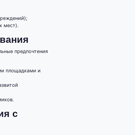
чреждений);
 мест).
ивания
льные предпочтения
ми площадками и
азвитой
миков.
ия с