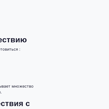
шествию
товиться :
рывает множество
.
ствия с