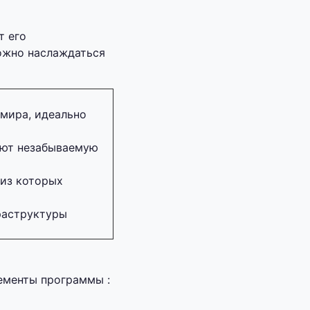
т его
ожно наслаждаться
мира, идеально
ают незабываемую
 из которых
фраструктуры
ементы программы :