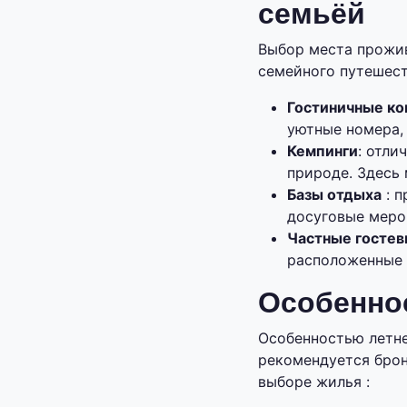
семьёй
Выбор места прожив
семейного путешест
Гостиничные к
уютные номера,
Кемпинги
: отли
природе. Здесь 
Базы отдыха
: п
досуговые меро
Частные госте
расположенные 
Особенно
Особенностью летне
рекомендуется брон
выборе жилья :