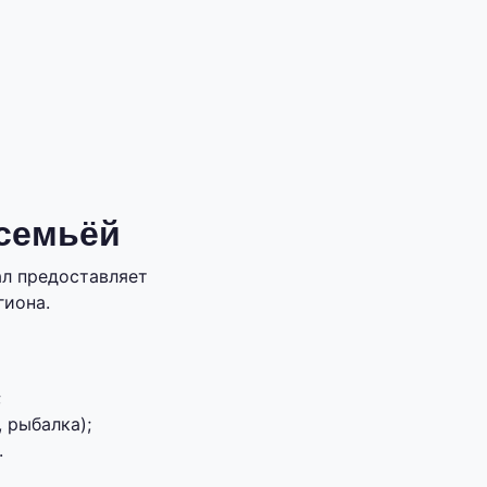
 семьёй
ал предоставляет
гиона.
;
 рыбалка);
.