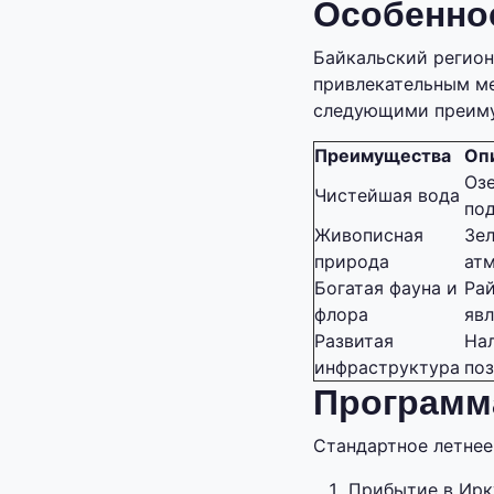
Особенно
Байкальский регион
привлекательным ме
следующими преим
Преимущества
Оп
Озе
Чистейшая вода
под
Живописная
Зел
природа
атм
Богатая фауна и
Рай
флора
яв
Развитая
Нал
инфраструктура
поз
Программ
Стандартное летнее
Прибытие в Ирку