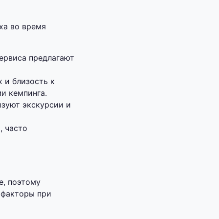
ха во время
сервиса предлагают
х и близость к
и кемпинга.
изуют экскурсии и
, часто
е, поэтому
 факторы при