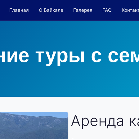
Главная
О Байкале
Галерея
FAQ
Контак
ние туры с се
Аренда к