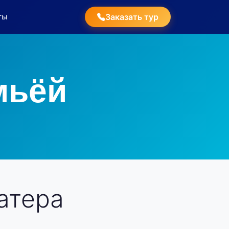
ты
Заказать тур
мьёй
атера