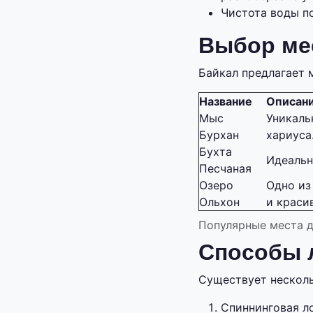
Чистота воды по
Выбор ме
Байкал предлагает 
Название
Описан
Мыс
Уникаль
Бурхан
хариуса
Бухта
Идеальн
Песчаная
Озеро
Одно из
Ольхон
и краси
Популярные места д
Способы 
Существует несколь
Спиннинговая ло