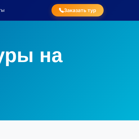
ты
Заказать тур
уры на