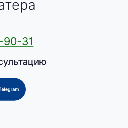
атера
-90-31
сультацию
Telegram