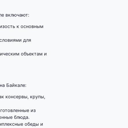
ле включают:
лизость к основным
условиями для
тическим объектам и
на Байкале:
ак консервы, крупы,
иготовленные из
онные блюда.
мплексные обеды и