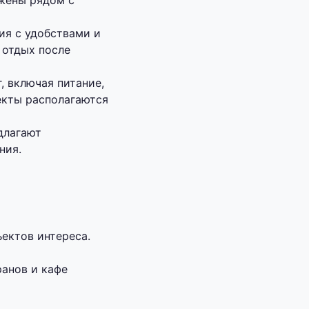
жены рядом с
ия с удобствами и
 отдых после
, включая питание,
екты располагаются
длагают
ния.
ектов интереса.
анов и кафе