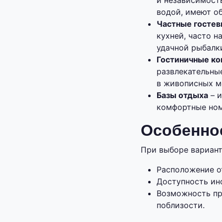
и независимост
водой, имеют об
Частные госте
кухней, часто н
удачной рыбалк
Гостиничные ко
развлекательны
в живописных м
Базы отдыха
– и
комфортные ном
Особенно
При выборе вариант
Расположение о
Доступность ин
Возможность пр
поблизости.