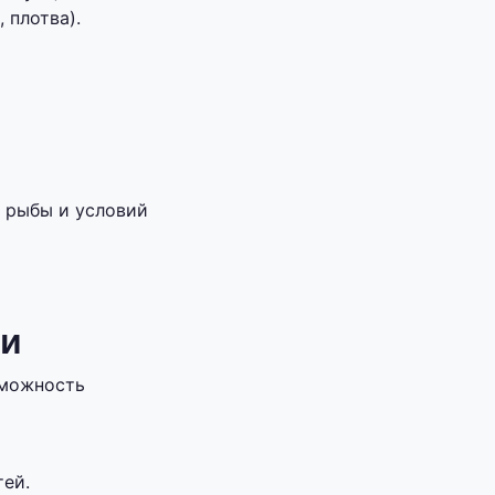
 плотва).
 рыбы и условий
ки
зможность
ей.