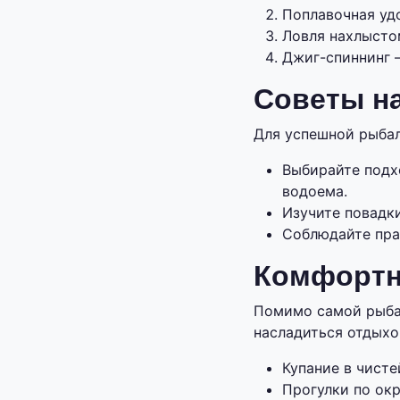
Поплавочная удо
Ловля нахлыстом
Джиг-спиннинг 
Советы н
Для успешной рыба
Выбирайте подх
водоема.
Изучите повадк
Соблюдайте пра
Комфортн
Помимо самой рыбал
насладиться отдыхо
Купание в чисте
Прогулки по ок