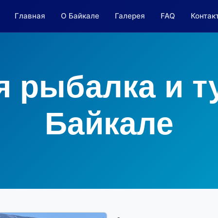
Главная
О Байкале
Галерея
FAQ
Контак
я рыбалка и т
Байкале