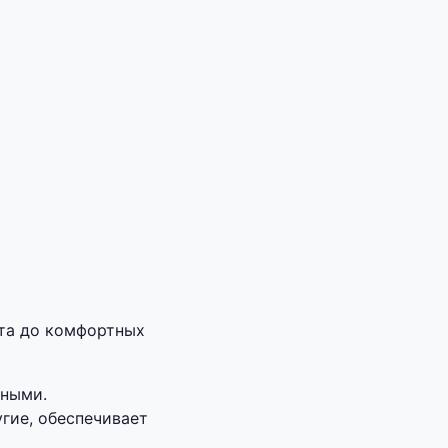
ета до комфортных
вными.
угие, обеспечивает