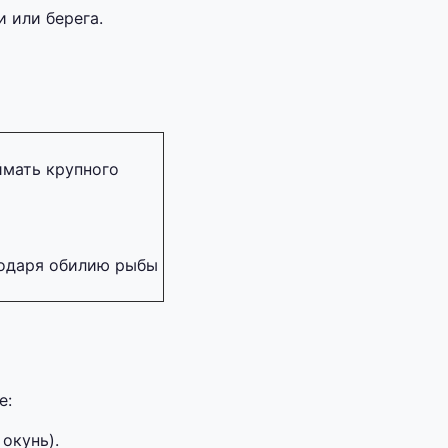
 или берега.
мать крупного
годаря обилию рыбы
е:
окунь).