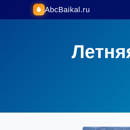
AbcBaikal.ru
Летня