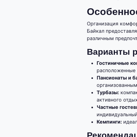
Особеннос
Организация комфор
Байкал предоставля
различным предпоч
Варианты 
Гостиничные к
расположенные 
Пансионаты и б
организованным
Турбазы:
компа
активного отдых
Частные гостев
индивидуальный
Кемпинги:
идеал
Рекомендац