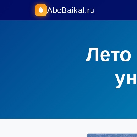
AbcBaikal.ru
Лето
у