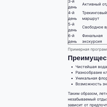
3-й
Активный от
день
4-й
Трекинговый
день
маршрут
5-й
Свободное 
день
6-й
Финальная
день
экскурсия
Примерная програм
Преимущест
Чистейшая вода
Разнообразие к
Уникальная флор
Возможность зн
Таким образом, лет
незабываемый отдых
зависит от предпоч