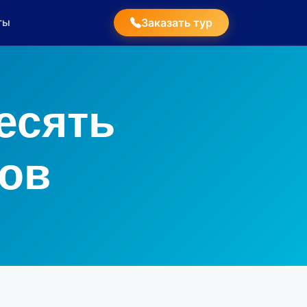
ты
Заказать тур
есять
ов