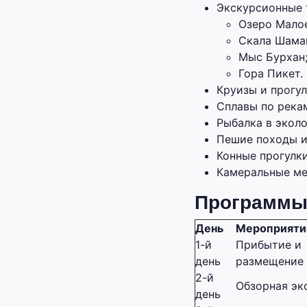
Экскурсионные 
Озеро Мало
Скала Шама
Мыс Бурхан
Гора Пикет.
Круизы и прогул
Сплавы по рекам
Рыбалка в эколо
Пешие походы и
Конные прогулки
Камеральные ме
Программы
День
Мероприяти
1-й
Прибытие и
день
размещение
2-й
Обзорная эк
день