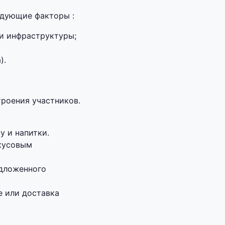
едующие факторы :
 и инфраструктуры;
).
троения участников.
у и напитки.
вкусовым
едложенного
е или доставка