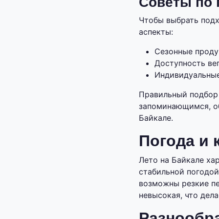
Советы по
Чтобы выбрать подх
аспекты:
Сезонные проду
Доступность вег
Индивидуальные
Правильный подбор 
запоминающимся, об
Байкале.
Погода и 
Лето на Байкале ха
стабильной погодой.
возможны резкие пе
невысокая, что дел
Разнообра