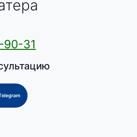
атера
-90-31
сультацию
Telegram