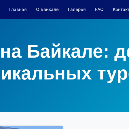
Главная
О Байкале
Галерея
FAQ
Контак
 на Байкале: д
никальных тур