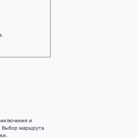
а.
риключения и
. Выбор маршрута
ки.