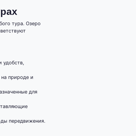
урах
ого тура. Озеро
тветствуют
 удобств,
 на природе и
азначенные для
ставляющие
оды передвижения.