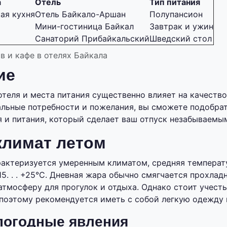
а
Отель
Тип питания
ая кухня
Отель Байкало-Аршан
Полупансион
Мини-гостиница Байкал
Завтрак и ужин
Санаторий Прибайкальский
Шведский стол
 и кафе в отелях Байкала
ие
теля и места питания существенно влияет на качество
льные потребности и пожелания, вы сможете подобра
 и питания, который сделает ваш отпуск незабываемы
климат летом
рактеризуется умеренным климатом, средняя температ
5. . . +25°C. Дневная жара обычно смягчается прохлад
атмосферу для прогулок и отдыха. Однако стоит учесть
поэтому рекомендуется иметь с собой легкую одежду 
погодные явления