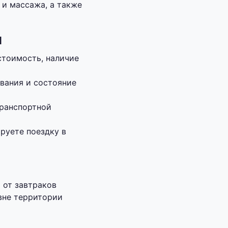
 и массажа, а также
я
стоимость, наличие
ивания и состояние
транспортной
руете поездку в
 от завтраков
вне территории