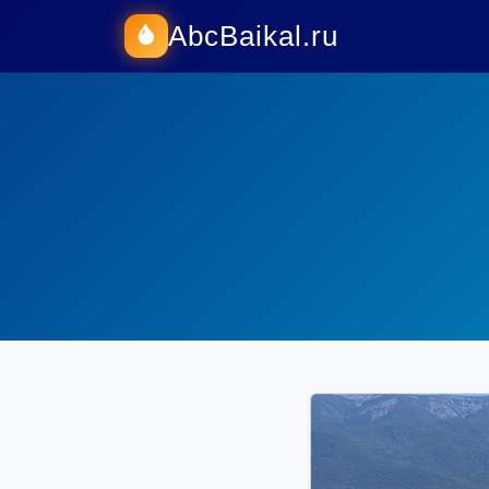
AbcBaikal.ru