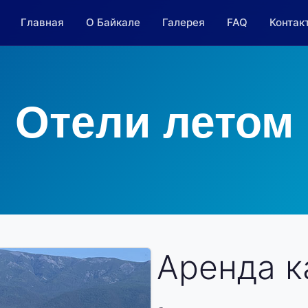
Главная
О Байкале
Галерея
FAQ
Контак
Отели летом
Аренда к