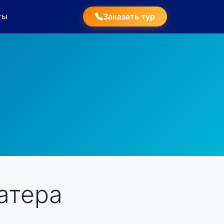
ты
Заказать тур
атера