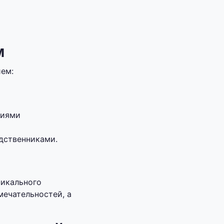
м
ем:
ниями
дственниками.
никального
ечательностей, а