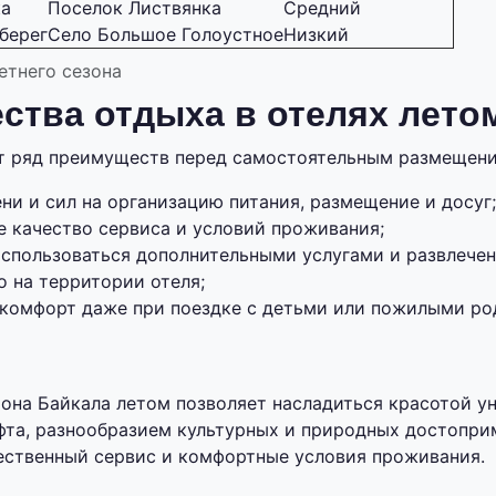
ка
Поселок Листвянка
Средний
берег
Село Большое Голоустное
Низкий
етнего сезона
ства отдыха в отелях лето
ет ряд преимуществ перед самостоятельным размещени
и и сил на организацию питания, размещение и досуг;
е качество сервиса и условий проживания;
спользоваться дополнительными услугами и развлече
о на территории отеля;
 комфорт даже при поездке с детьми или пожилыми ро
иона Байкала летом позволяет насладиться красотой у
та, разнообразием культурных и природных достоприм
ественный сервис и комфортные условия проживания.