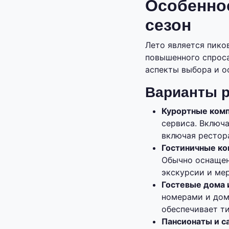
Особеннос
сезон
Лето является пико
повышенного спроса
аспекты выбора и о
Варианты 
Курортные ком
сервиса. Включ
включая рестора
Гостиничные ко
Обычно оснащен
экскурсии и мер
Гостевые дома 
номерами и дом
обеспечивает т
Пансионаты и с