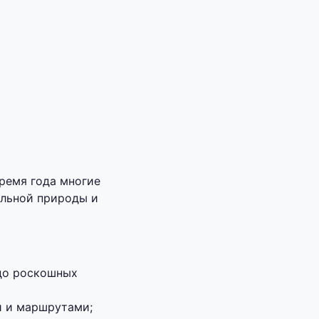
время года многие
альной природы и
 до роскошных
и и маршрутами;