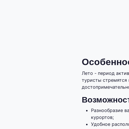
Особеннос
Лето - период актив
туристы стремятся 
достопримечательно
Возможност
Разнообразие в
курортов;
Удобное распол