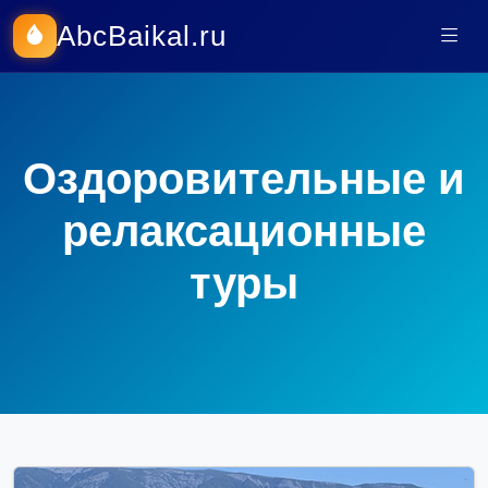
AbcBaikal.ru
Оздоровительные и
релаксационные
туры