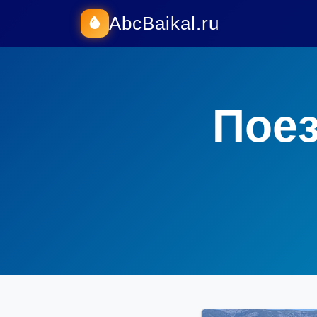
AbcBaikal.ru
Поез