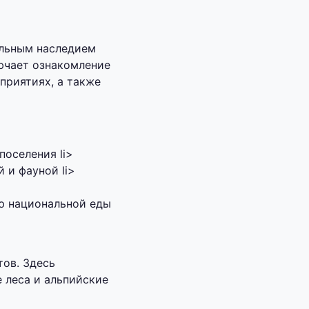
альным наследием
ючает ознакомление
приятиях, а также
оселения li>
 и фауной li>
ию национальной еды
тов. Здесь
 леса и альпийские