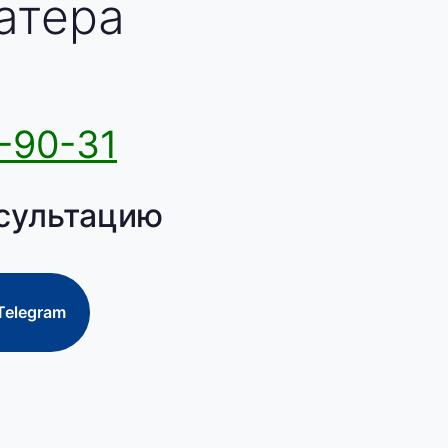
атера
-90-31
сультацию
Telegram