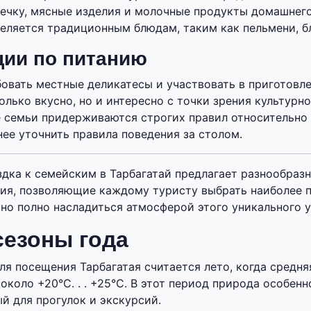
ечку, мясные изделия и молочные продукты домашнего
еляется традиционным блюдам, таким как пельмени, б
ии по питанию
овать местные деликатесы и участвовать в приготовл
олько вкусно, но и интересно с точки зрения культурн
е семьи придерживаются строгих правил относительно 
нее уточнить правила поведения за столом.
здка к семейским в Тарбагатай предлагает разнообраз
ния, позволяющие каждому туристу выбрать наиболее
но полно насладиться атмосферой этого уникального у
сезоны года
я посещения Тарбагатая считается лето, когда средня
около +20°C. . . +25°C. В этот период природа особенн
й для прогулок и экскурсий.