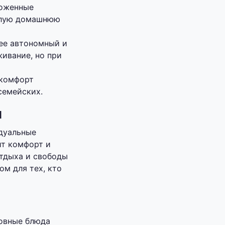
ложенные
еплую домашнюю
лее автономный и
ивание, но при
 комфорт
семейских.
я
дуальные
ит комфорт и
тдыха и свободы
м для тех, кто
новные блюда