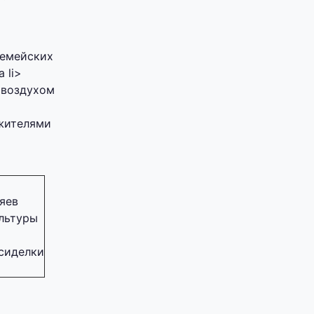
семейских
 li>
 воздухом
 жителями
яев
ультуры
сиделки