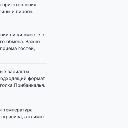
 приготовления.
лины и пироги.
ении пищи вместе с
ого обмена. Важно
приема гостей,
ные варианты
 подходящий формат
голка Прибайкалья.
я температура
о красива, а климат