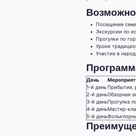
Возможно
Посещение семе
Экскурсии по и
Прогулки по го
Уроки традицио
Участие в наро
Программ
День
Мероприят
1-й день
Прибытие, 
2-й день
Обзорная э
3-й день
Прогулка п
4-й день
Мастер-кла
5-й день
Фольклорны
Преимуще