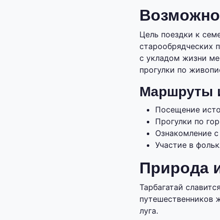
Возможнос
Цель поездки к сем
старообрядческих п
с укладом жизни ме
прогулки по живопи
Маршруты и
Посещение исто
Прогулки по гор
Ознакомление 
Участие в фоль
Природа 
Тарбагатай славитс
путешественников ж
луга.