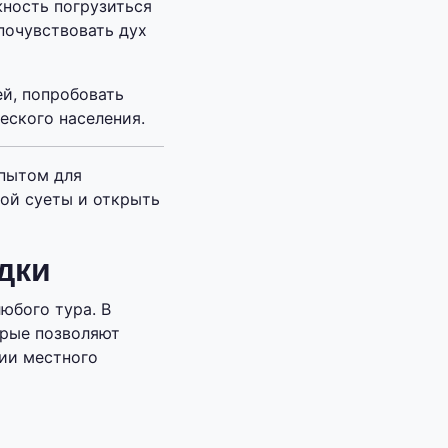
ность погрузиться
почувствовать дух
й, попробовать
еского населения.
опытом для
ой суеты и открыть
дки
юбого тура. В
орые позволяют
ии местного