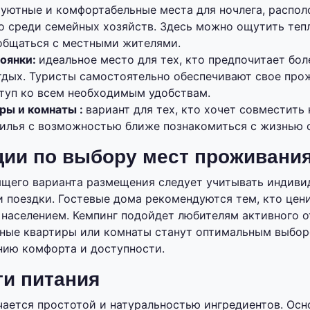
:
уютные и комфортабельные места для ночлега, распо
о среди семейных хозяйств. Здесь можно ощутить т
общаться с местными жителями.
оянки:
идеальное место для тех, кто предпочитает бо
тдых. Туристы самостоятельно обеспечивают свое прож
туп ко всем необходимым удобствам.
ры и комнаты :
вариант для тех, кто хочет совместить
илья с возможностью ближе познакомиться с жизнью 
ии по выбору мест проживани
ящего варианта размещения следует учитывать индиви
и поездки. Гостевые дома рекомендуются тем, кто цен
населением. Кемпинг подойдет любителям активного о
ные квартиры или комнаты станут оптимальным выборо
нию комфорта и доступности.
и питания
чается простотой и натуральностью ингредиентов. Ос