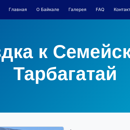
Главная
О Байкале
Галерея
FAQ
Контак
дка к Семейс
Тарбагатай