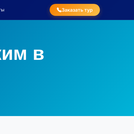
ты
Заказать тур
ким в