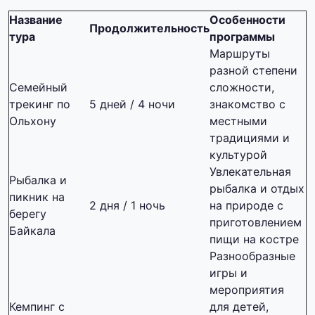
Название
Особенности
Продолжительность
тура
программы
Маршруты
разной степени
Семейный
сложности,
трекинг по
5 дней / 4 ночи
знакомство с
Ольхону
местными
традициями и
культурой
Увлекательная
Рыбалка и
рыбалка и отдых
пикник на
2 дня / 1 ночь
на природе с
берегу
приготовлением
Байкала
пищи на костре
Разнообразные
игры и
мероприятия
Кемпинг с
для детей,