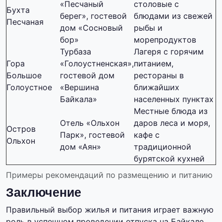
«Песчаный
столовые с
Бухта
берег», гостевой
блюдами из свежей
Песчаная
дом «Сосновый
рыбы и
бор»
морепродуктов
Турбаза
Лагеря с горячим
Гора
«Голоустненская»,
питанием,
Большое
гостевой дом
рестораны в
Голоустное
«Вершина
ближайших
Байкала»
населенных пунктах
Местные блюда из
Отель «Ольхон
даров леса и моря,
Остров
Парк», гостевой
кафе с
Ольхон
дом «Аян»
традиционной
бурятской кухней
Примеры рекомендаций по размещению и питанию
Заключение
Правильный выбор жилья и питания играет важную
роль в успешном проведении отпуска на Байкале.