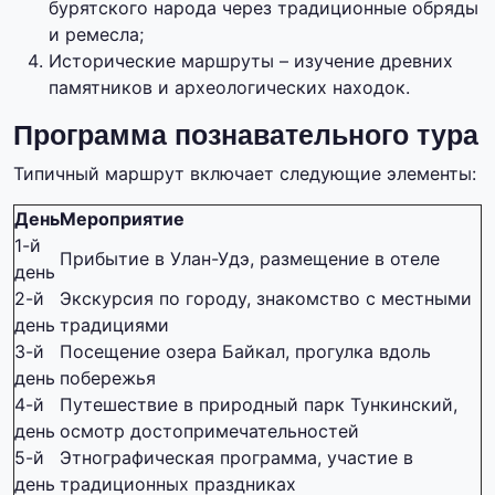
бурятского народа через традиционные обряды
и ремесла;
Исторические маршруты – изучение древних
памятников и археологических находок.
Программа познавательного тура
Типичный маршрут включает следующие элементы:
День
Мероприятие
1-й
Прибытие в Улан-Удэ, размещение в отеле
день
2-й
Экскурсия по городу, знакомство с местными
день
традициями
3-й
Посещение озера Байкал, прогулка вдоль
день
побережья
4-й
Путешествие в природный парк Тункинский,
день
осмотр достопримечательностей
5-й
Этнографическая программа, участие в
день
традиционных праздниках