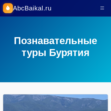
AbcBaikal.ru
Познавательные
туры Бурятия