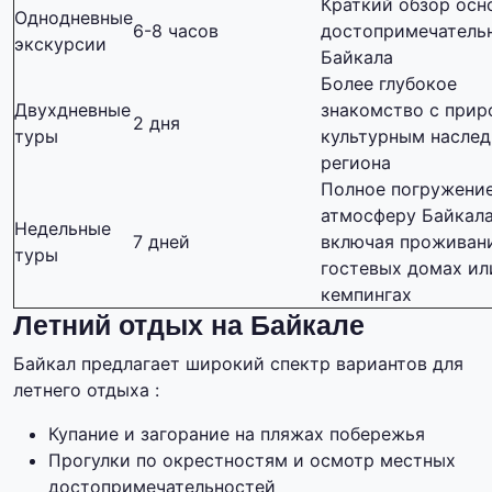
Краткий обзор осн
Однодневные
6-8 часов
достопримечатель
экскурсии
Байкала
Более глубокое
Двухдневные
знакомство с прир
2 дня
туры
культурным насле
региона
Полное погружение
атмосферу Байкала
Недельные
7 дней
включая проживан
туры
гостевых домах ил
кемпингах
Летний отдых на Байкале
Байкал предлагает широкий спектр вариантов для
летнего отдыха :
Купание и загорание на пляжах побережья
Прогулки по окрестностям и осмотр местных
достопримечательностей