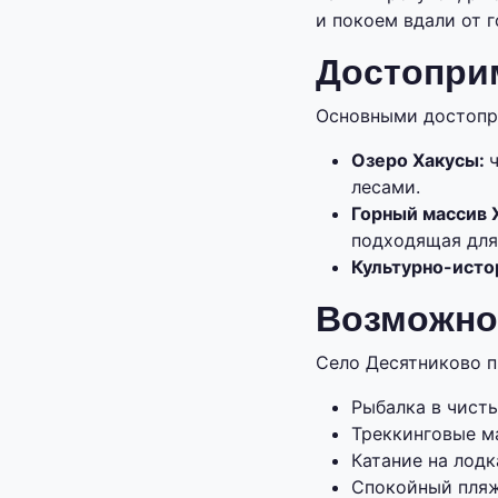
и покоем вдали от 
Достопри
Основными достопри
Озеро Хакусы:
лесами.
Горный массив 
подходящая для
Культурно-исто
Возможнос
Село Десятниково п
Рыбалка в чисты
Треккинговые м
Катание на лодк
Спокойный пляж