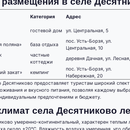
 размещения в селе Десятн
Категория
Адрес
гостевой дом
ул. Центральная, 5
пос. Усть-Борзя, ул.
я поляна»
база отдыха
Центральная, 10
к
частные
деревня Дачная, ул. Лесная,
коттеджи
пос. Усть-Борзя, ул.
ий закат»
кемпинг
Набережная, 20
о Десятниково предоставляет туристам широкий спек
оживания и вкусного питания, позволяя каждому выбра
ндивидуальным предпочтениям и бюджету.
климат села Десятниково л
иково умеренно-континентальный, характерен теплым 
ха около +20°C. Влажность воздуха умеренная, что об