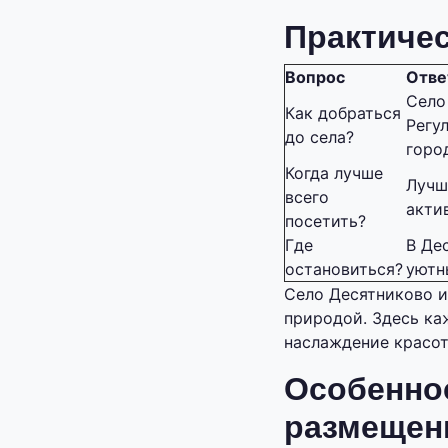
Практиче
Вопрос
Отве
Село
Как добраться
Регу
до села?
горо
Когда лучше
Лучш
всего
акти
посетить?
Где
В Де
остановиться?
уютн
Село Десятниково и
природой. Здесь ка
наслаждение красо
Особеннос
размещен