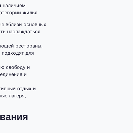
и наличием
атегории жилья:
е вблизи основных
сть наслаждаться
ающей рестораны,
 подходят для
ю свободу и
уединения и
тивный отдых и
ые лагеря,
ивания