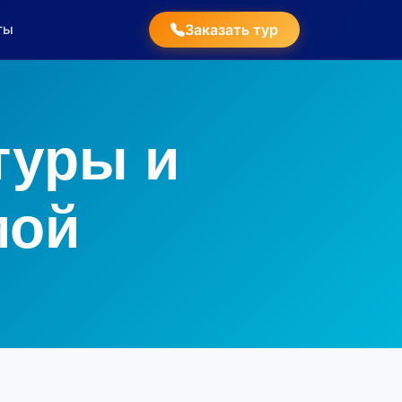
ты
Заказать тур
туры и
мой