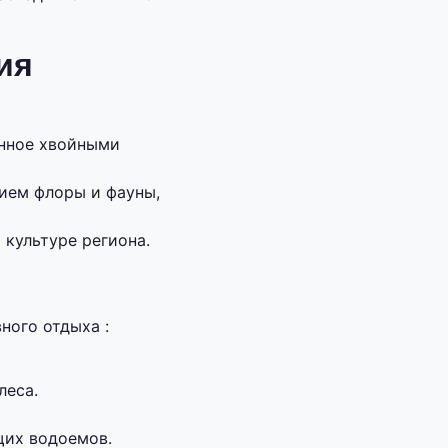
ия
енное хвойными
зием флоры и фауны,
 культуре региона.
ного отдыха :
леса.
щих водоемов.