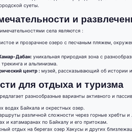
городской суеты.
мечательности и развлечен
мечательностями села являются :
чистое и прозрачное озеро с песчаным пляжем, окруж
Хамар-Дабан:
уникальная природная зона с разнообра
 трекинга и альпинизма.
рический центр :
музей, рассказывающий об истории и
ти для отдыха и туризма
редлагает разнообразные варианты активного и пассив
х водах Байкала и окрестных озер.
аршруты различной сложности через горные хребты и 
ах и катамаранах по Байкалу и его притокам.
ный отдых на берегах озер Хакусы и других близлежа