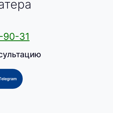
атера
-90-31
сультацию
Telegram