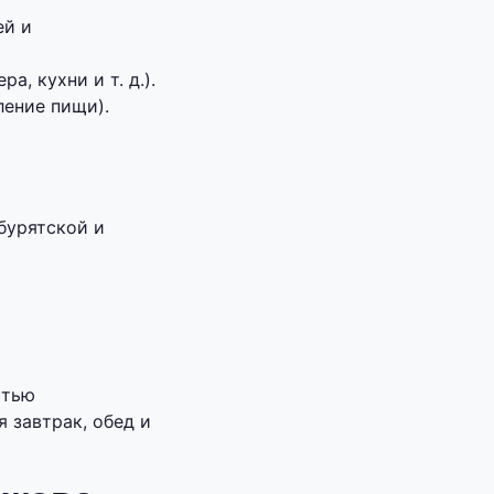
ей и
, кухни и т. д.).
ление пищи).
бурятской и
стью
 завтрак, обед и