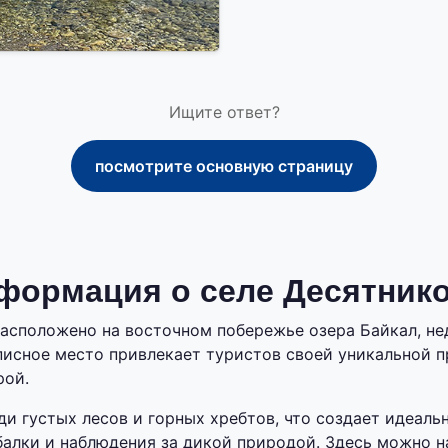
Ищите ответ?
посмотрите основную страницу
формация о селе Десятник
асположено на восточном побережье озера Байкал, не
писное место привлекает туристов своей уникальной 
рой.
ди густых лесов и горных хребтов, что создает идеаль
балки и наблюдения за дикой природой. Здесь можно 