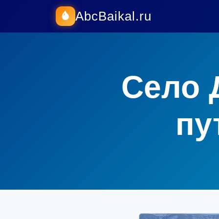
AbcBaikal.ru
Село 
пу