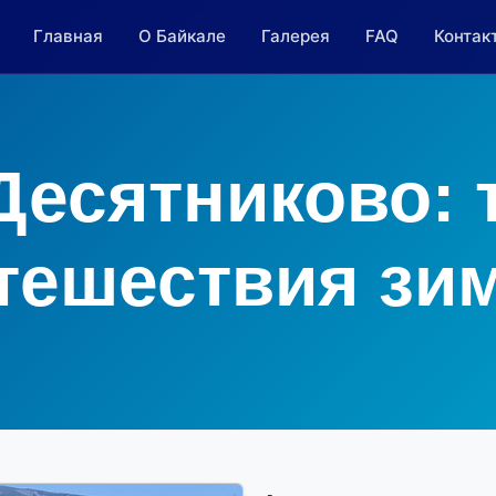
Главная
О Байкале
Галерея
FAQ
Контак
Десятниково: 
тешествия зи