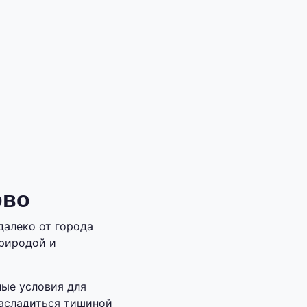
ово
далеко от города
природой и
ные условия для
насладиться тишиной