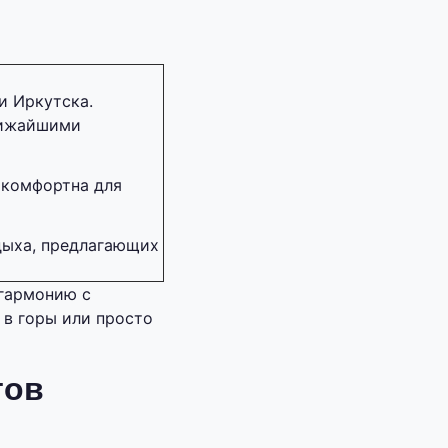
и Иркутска.
лижайшими
 комфортна для
дыха, предлагающих
 гармонию с
 в горы или просто
тов