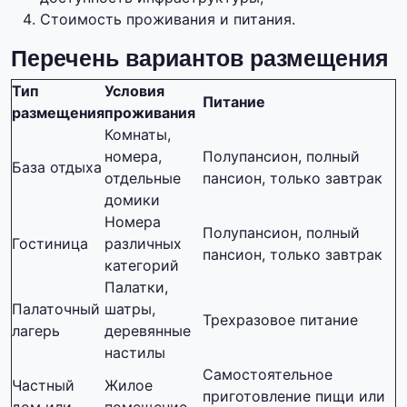
Стоимость проживания и питания.
Перечень вариантов размещения
Тип
Условия
Питание
размещения
проживания
Комнаты,
номера,
Полупансион, полный
База отдыха
отдельные
пансион, только завтрак
домики
Номера
Полупансион, полный
Гостиница
различных
пансион, только завтрак
категорий
Палатки,
Палаточный
шатры,
Трехразовое питание
лагерь
деревянные
настилы
Самостоятельное
Частный
Жилое
приготовление пищи или