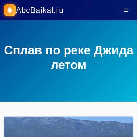
AbcBaikal.ru
Сплав по реке Джида
летом