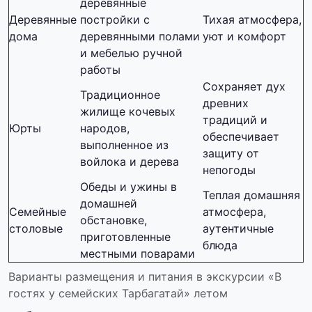
деревянные
Деревянные
постройки с
Тихая атмосфера,
дома
деревянными полами
уют и комфорт
и мебелью ручной
работы
Сохраняет дух
Традиционное
древних
жилище кочевых
традиций и
Юрты
народов,
обеспечивает
выполненное из
защиту от
войлока и дерева
непогоды
Обеды и ужины в
Теплая домашняя
домашней
Семейные
атмосфера,
обстановке,
столовые
аутентичные
приготовленные
блюда
местными поварами
Варианты размещения и питания в экскурсии «В
гостях у семейских Тарбагатай» летом