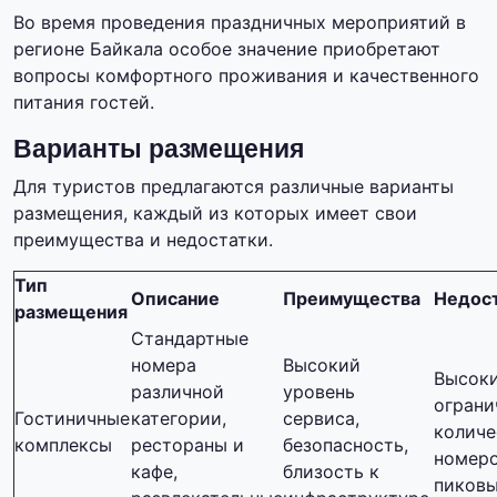
Во время проведения праздничных мероприятий в
регионе Байкала особое значение приобретают
вопросы комфортного проживания и качественного
питания гостей.
Варианты размещения
Для туристов предлагаются различные варианты
размещения, каждый из которых имеет свои
преимущества и недостатки.
Тип
Описание
Преимущества
Недос
размещения
Стандартные
номера
Высокий
Высоки
различной
уровень
ограни
Гостиничные
категории,
сервиса,
количе
комплексы
рестораны и
безопасность,
номеро
кафе,
близость к
пиковы