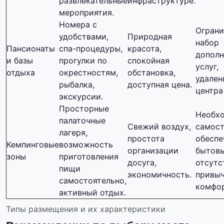
развлекательные
инфраструктуре.
мероприятия.
Номера с
Огран
удобствами,
Природная
набор
Пансионаты
спа-процедуры,
красота,
дополн
и базы
прогулки по
спокойная
услуг,
отдыха
окрестностям,
обстановка,
удален
рыбалка,
доступная цена.
центра
экскурсии.
Просторные
Необх
палаточные
Свежий воздух,
самост
лагеря,
простота
обеспе
Кемпинговые
возможность
организации
бытовы
зоны
приготовления
досуга,
отсутс
пищи
экономичность.
привыч
самостоятельно,
комфор
активный отдых.
Типы размещения и их характеристики