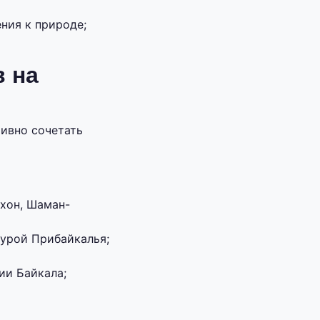
ния к природе;
 на
ивно сочетать
хон, Шаман-
турой Прибайкалья;
ии Байкала;