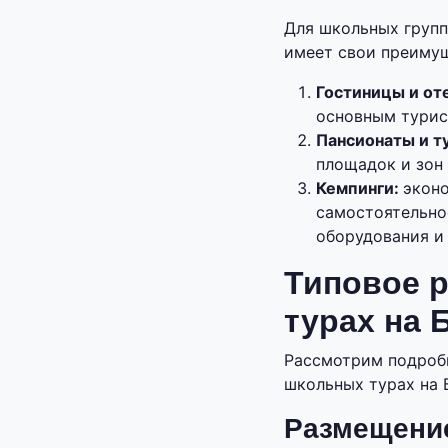
Для школьных групп
имеет свои преимущ
Гостиницы и от
основным турис
Пансионаты и т
площадок и зон
Кемпинги:
эконо
самостоятельно
оборудования и 
Типовое 
турах на 
Рассмотрим подробн
школьных турах на 
Размещени