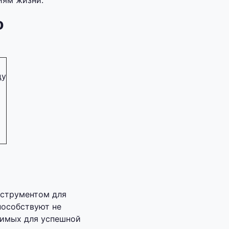
иям жизни.
о
ду
нструментом для
пособствуют не
димых для успешной