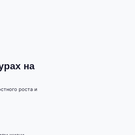
урах на
стного роста и