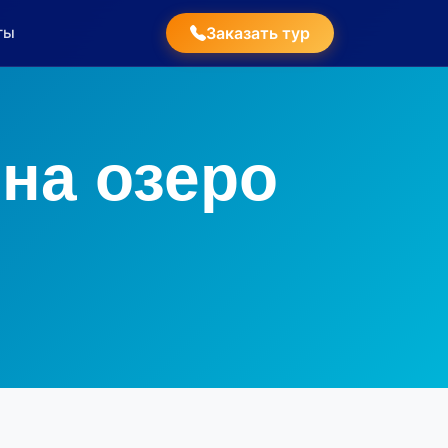
ты
Заказать тур
на озеро