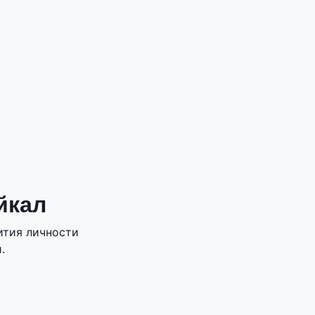
йкал
ития личности
.