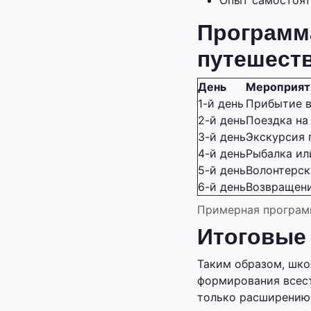
Опыт самостоят
Программ
путешеств
День
Мероприят
1-й день
Прибытие в
2-й день
Поездка на
3-й день
Экскурсия 
4-й день
Рыбалка ил
5-й день
Волонтерск
6-й день
Возвращен
Примерная програм
Итоговые
Таким образом, шко
формирования всест
только расширению 