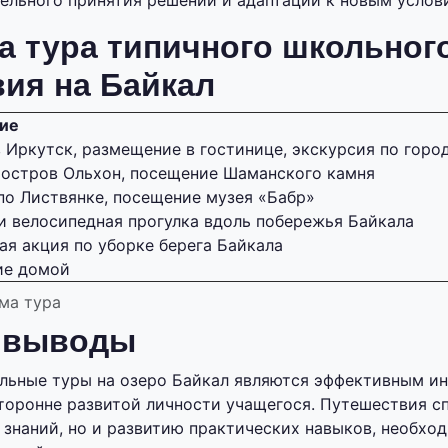
ельного принятия решений и адаптации к новым услов
а тура типичного школьног
ия на Байкал
ие
 Иркутск, размещение в гостинице, экскурсия по горо
 остров Ольхон, посещение Шаманского камня
по Листвянке, посещение музея «Бабр»
и велосипедная прогулка вдоль побережья Байкала
ая акция по уборке берега Байкала
ие домой
ма тура
 выводы
льные туры на озеро Байкал являются эффективным и
оронне развитой личности учащегося. Путешествия с
знаний, но и развитию практических навыков, необхо