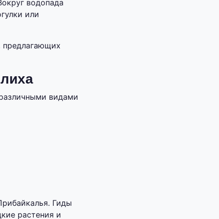
Вокруг водопада
огулки или
, предлагающих
илиха
 различными видами
Прибайкалья. Гиды
дкие растения и