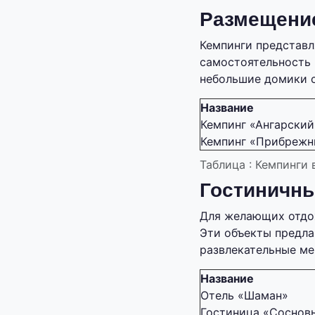
Размещение
Кемпинги представл
самостоятельность 
небольшие домики с
Название
Кемпинг «Ангарский
Кемпинг «Прибреж
Таблица : Кемпинги
Гостиничны
Для желающих отдох
Эти объекты предла
развлекательные ме
Название
Отель «Шаман»
Гостиница «Соснов