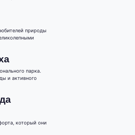
любителей природы
великолепными
ха
онального парка.
ды и активного
да
форта, который они