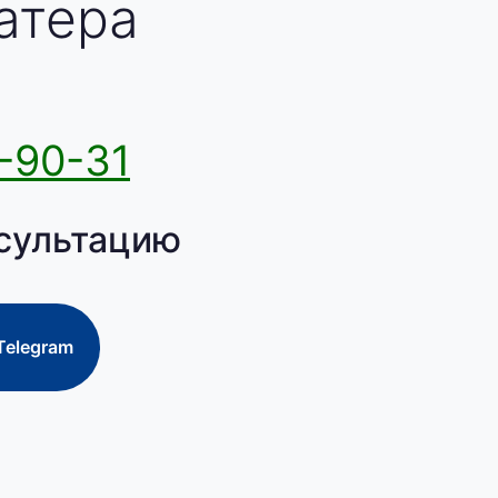
атера
-90-31
сультацию
Telegram