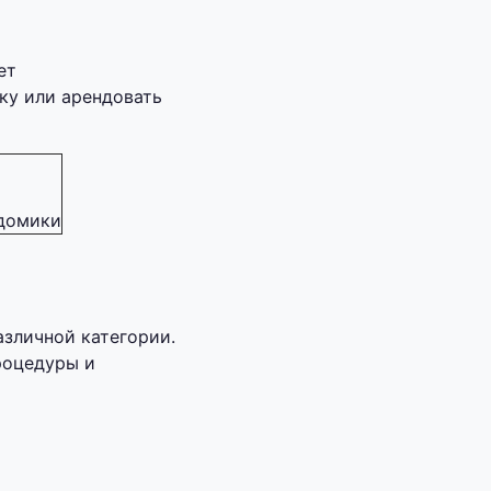
ет
ку или арендовать
 домики
зличной категории.
роцедуры и