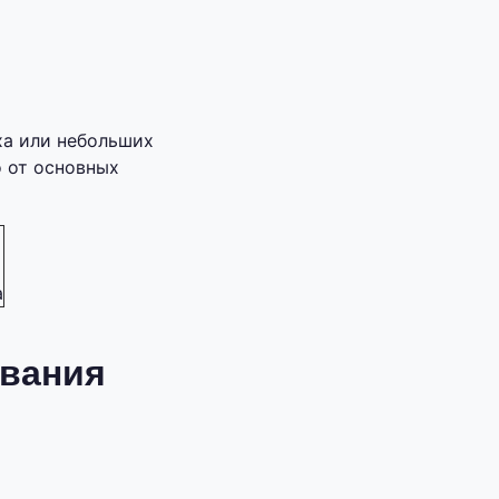
ха или небольших
о от основных
а
ивания