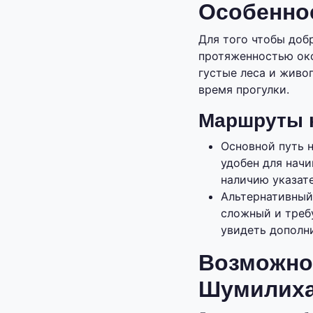
Особенно
Для того чтобы доб
протяженностью око
густые леса и живо
время прогулки.
Маршруты 
Основной путь н
удобен для нач
наличию указате
Альтернативный
сложный и треб
увидеть дополн
Возможно
Шумилиха