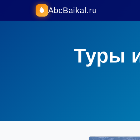
AbcBaikal.ru
Туры 