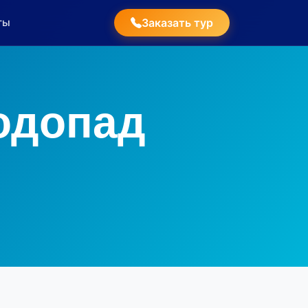
ты
Заказать тур
одопад