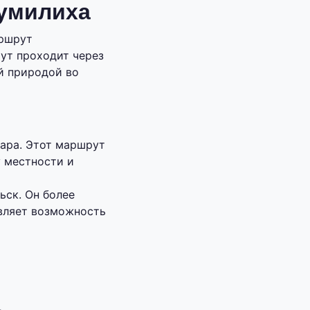
умилиха
аршрут
ут проходит через
й природой во
гара. Этот маршрут
 местности и
ьск. Он более
вляет возможность