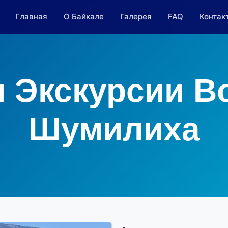
Главная
О Байкале
Галерея
FAQ
Контак
и Экскурсии В
Шумилиха