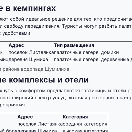
 в кемпингах
яют собой идеальное решение для тех, кто предпочита
и свободу передвижения. Туристы могут разбить палат
 удобствами.
Адрес
Тип размещения
»
поселок Листвянка
палаточные лагеря, домики
ный»
деревня Шумиха
палаточные лагеря, деревянные
 в районе водопада Шумилиха
е комплексы и отели
нуть с комфортом предлагаются гостиницы и отели ра
гают широкий спектр услуг, включая рестораны, спа-п
роприятия.
Адрес
Категория
поселок Листвянка
средняя категория
ый бор»
деревня Шумиха
высокая категория