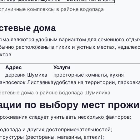
остиничные комплексы в районе водопада
стевые дома
ома являются удобным вариантом для семейного отды
обычно расположены в тихих и уютных местах, недалек
ктов.
Адрес
Услуги
деревня Шумиха
просторные комнаты, кухня
а»
поселок Листвянка
удобства на территории, парковк
гостевые дома в районе водопада Шумилиха
ации по выбору мест прож
роживания следует учитывать несколько факторов:
водопада и других достопримечательностей;
руктуры (рестораны, магазины, аптеки);