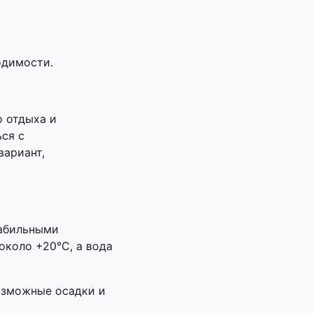
одимости.
о отдыха и
ся с
вариант,
табильными
около +20°C, а вода
озможные осадки и