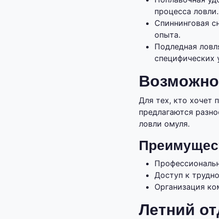
процесса ловли.
Спиннинговая с
опыта.
Подледная ловл
специфических 
Возможно
Для тех, кто хочет
предлагаются разно
ловли омуля.
Преимущест
Профессиональн
Доступ к трудн
Организация ко
Летний от