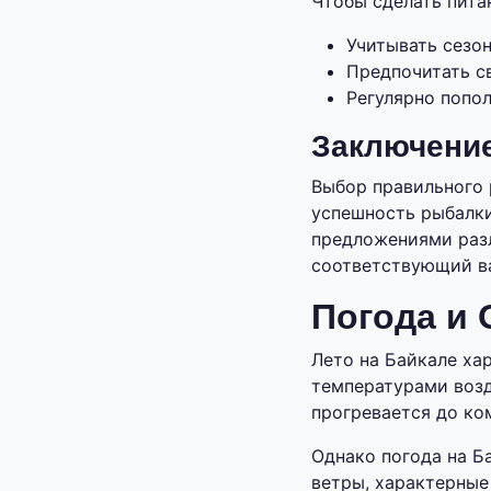
Чтобы сделать пита
Учитывать сезо
Предпочитать с
Регулярно попо
Заключени
Выбор правильного 
успешность рыбалки
предложениями разл
соответствующий в
Погода и 
Лето на Байкале ха
температурами возд
прогревается до ко
Однако погода на Б
ветры, характерные 