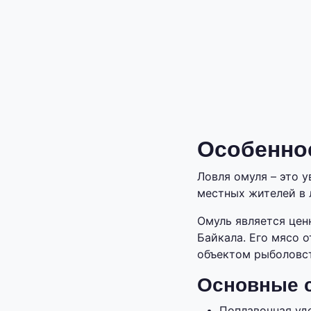
Особенно
Ловля омуля – это 
местных жителей в 
Омуль является це
Байкала. Его мясо 
объектом рыболовст
Основные с
Поплавочная уд