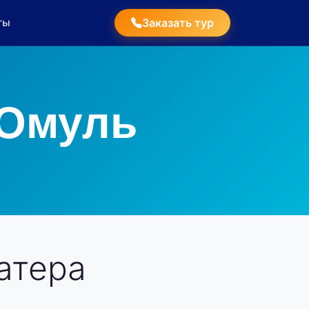
ты
Заказать тур
 Омуль
атера