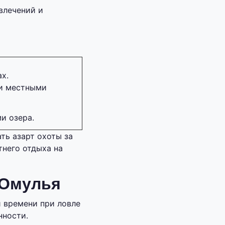
влечений и
х.
 и местными
и озера.
ть азарт охоты за
тнего отдыха на
 Омулья
 времени при ловле
нности.