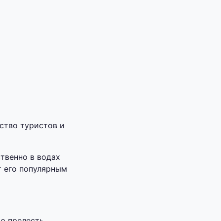
ство туристов и
твенно в водах
т его популярным
ю прелесть