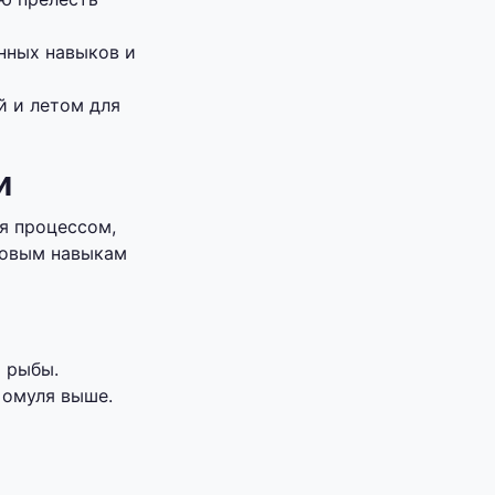
нных навыков и
й и летом для
и
ся процессом,
зовым навыкам
 рыбы.
 омуля выше.