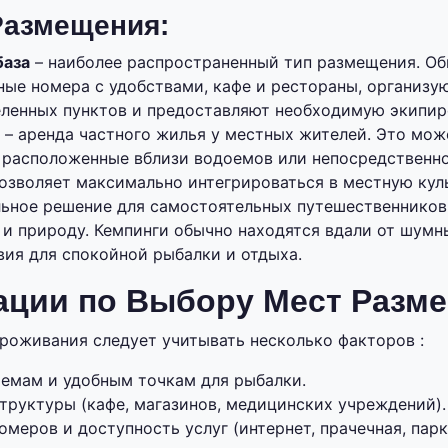
Размещения:
база
– наиболее распространенный тип размещения. Об
ные номера с удобствами, кафе и рестораны, организу
ленных пунктов и предоставляют необходимую экипир
– аренда частного жилья у местных жителей. Это мож
 расположенные вблизи водоемов или непосредственно
позволяет максимально интегрироваться в местную кул
льное решение для самостоятельных путешественнико
и природу. Кемпинги обычно находятся вдали от шумны
вия для спокойной рыбалки и отдыха.
ации по Выбору Мест Разм
роживания следует учитывать несколько факторов :
оемам и удобным точкам для рыбалки.
труктуры (кафе, магазинов, медицинских учреждений).
меров и доступность услуг (интернет, прачечная, парк