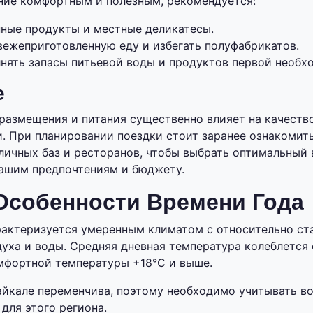
ние комфортным и полезным, рекомендуется:
нные продукты и местные деликатесы.
вежеприготовленную еду и избегать полуфабрикатов.
лнять запасы питьевой воды и продуктов первой необх
е
размещения и питания существенно влияет на качеств
. При планировании поездки стоит заранее ознакомить
ичных баз и ресторанов, чтобы выбрать оптимальный 
ашим предпочтениям и бюджету.
Особенности Времени Года
рактеризуется умеренным климатом с относительно с
уха и воды. Средняя дневная температура колеблется 
мфортной температуры +18°C и выше.
айкале переменчива, поэтому необходимо учитывать в
для этого региона.