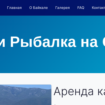
Главная
О Байкале
Галерея
FAQ
Контак
и Рыбалка на
Аренда к