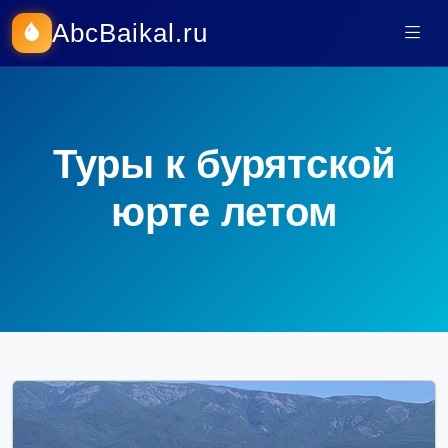
AbcBaikal.ru
Туры к бурятской
юрте летом