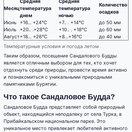
Средняя
Средняя
Количество
Месяц
температура
температура
осадков
днем
ночью
Июнь
+16... +24°C
+7.. . +14°C
до 50 мм
Июль
+20.. .+28°C
+10.. . +18°C
до 60 мм
Август
+18... +26°C
+8...+16°C
до 40 мм
Температурные условия и погода летом
Таким образом, посещение Сандалового Будды
является отличным выбором для тех, кто хочет
отдохнуть среди природы, провести время активно
и познакомиться с уникальными природными
памятниками Бурятии.
Что такое Сандаловое Будда?
Сандаловое Будда представляет собой природный
объект, находящийся неподалеку от села Турка, в
Прибайкальском национальном парке. Это
уникальное место привлекает любителей активного