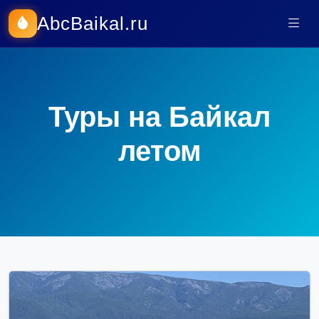
AbcBaikal.ru
Туры на Байкал
летом