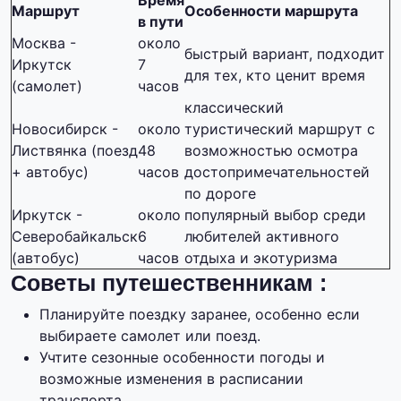
Время
Маршрут
Особенности маршрута
в пути
Москва -
около
быстрый вариант, подходит
Иркутск
7
для тех, кто ценит время
(самолет)
часов
классический
Новосибирск -
около
туристический маршрут с
Листвянка (поезд
48
возможностью осмотра
+ автобус)
часов
достопримечательностей
по дороге
Иркутск -
около
популярный выбор среди
Северобайкальск
6
любителей активного
(автобус)
часов
отдыха и экотуризма
Советы путешественникам :
Планируйте поездку заранее, особенно если
выбираете самолет или поезд.
Учтите сезонные особенности погоды и
возможные изменения в расписании
транспорта.