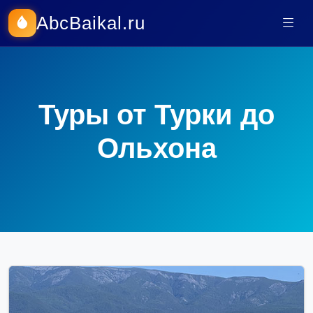
AbcBaikal.ru
Туры от Турки до
Ольхона