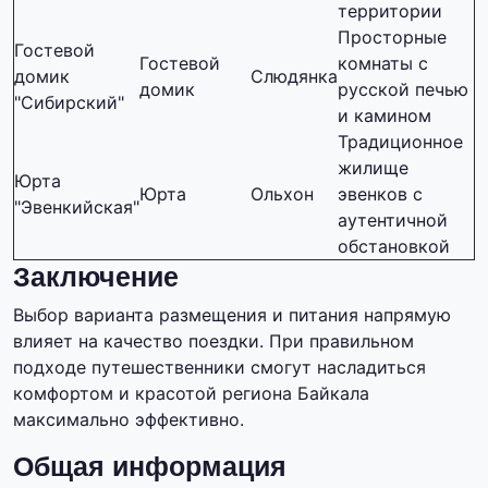
территории
Просторные
Гостевой
Гостевой
комнаты с
домик
Слюдянка
домик
русской печью
"Сибирский"
и камином
Традиционное
жилище
Юрта
Юрта
Ольхон
эвенков с
"Эвенкийская"
аутентичной
обстановкой
Заключение
Выбор варианта размещения и питания напрямую
влияет на качество поездки. При правильном
подходе путешественники смогут насладиться
комфортом и красотой региона Байкала
максимально эффективно.
Общая информация