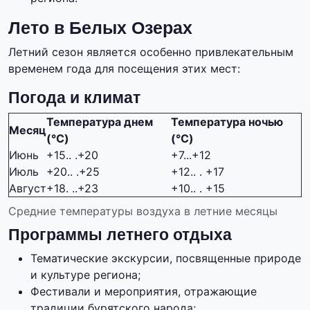
Лето в Белых Озерах
Летний сезон является особенно привлекательным
временем года для посещения этих мест:
Погода и климат
Температура днем
Температура ночью
Месяц
(°C)
(°C)
Июнь
+15.. .+20
+7...+12
Июль
+20.. .+25
+12.. . +17
Август
+18. ..+23
+10.. . +15
Средние температуры воздуха в летние месяцы
Программы летнего отдыха
Тематические экскурсии, посвященные природе
и культуре региона;
Фестивали и мероприятия, отражающие
традиции бурятского народа;