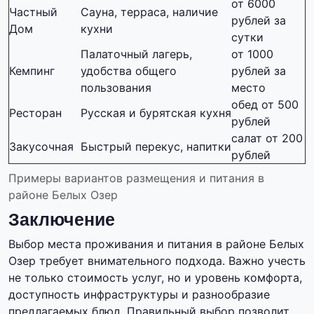
от 6000
Частный
Сауна, терраса, наличие
рублей за
Дом
кухни
сутки
Палаточный лагерь,
от 1000
Кемпинг
удобства общего
рублей за
пользования
место
обед от 500
Ресторан
Русская и бурятская кухня
рублей
салат от 200
Закусочная
Быстрый перекус, напитки
рублей
Примеры вариантов размещения и питания в
районе Белых Озер
Заключение
Выбор места проживания и питания в районе Белых
Озер требует внимательного подхода. Важно учесть
не только стоимость услуг, но и уровень комфорта,
доступность инфраструктуры и разнообразие
предлагаемых блюд. Правильный выбор позволит