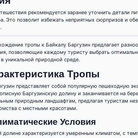
ия
тешествия рекомендуется заранее уточнить детали пи
ра. Это позволит избежать неприятных сюрпризов и об
.
хождение тропы к Байкалу Баргузин предлагает разно
ния, позволяющие каждому туристу выбрать оптимальн
 в уникальной природной среде.
рактеристика Тропы
ргузин представляет собой популярную пешеходную эк
описную Баргузинскую долину и заканчивается на бере
льным природным ландшафтам, предлагая туристам не
комства с местными красотами.
лиматические Условия
й долине характеризуется умеренным климатом, с тем