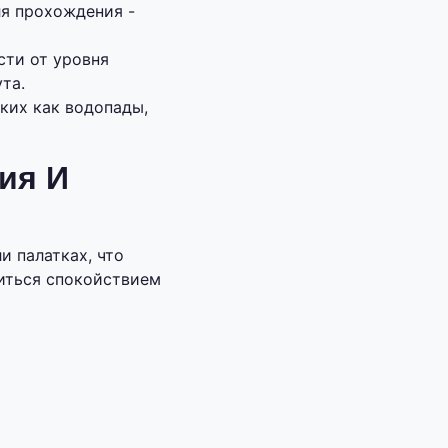
ля прохождения -
сти от уровня
та.
ких как водопады,
ия И
и палатках, что
иться спокойствием