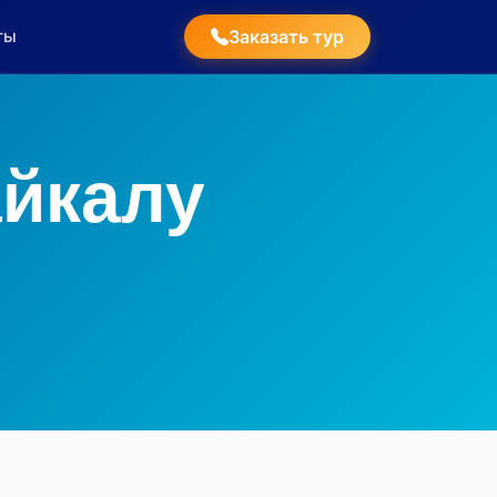
ты
Заказать тур
айкалу