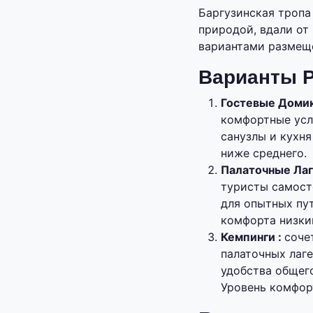
Баргузинская тропа
природой, вдали о
вариантами размеще
Варианты 
Гостевые Домик
комфортные усл
санузлы и кухн
ниже среднего.
Палаточные Лаг
туристы самост
для опытных пу
комфорта низки
Кемпинги :
соче
палаточных лаге
удобства общего
Уровень комфор