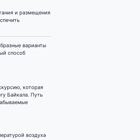
тания и размещения
еспечить
образные варианты
ый способ
скурсию, которая
гу Байкала. Путь
забываемые
пературой воздуха