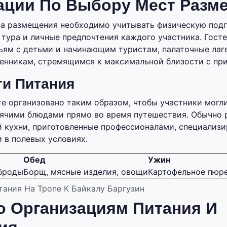
ации По Выбору Мест Разм
а размещения необходимо учитывать физическую подг
тура и личные предпочтения каждого участника. Гост
ям с детьми и начинающим туристам, палаточные лаг
енникам, стремящимся к максимальной близости с пр
и Питания
е организовано таким образом, чтобы участники могл
ячими блюдами прямо во время путешествия. Обычно 
й кухни, приготовленные профессионалами, специализ
 в полевых условиях.
Обед
Ужин
рброды
Борщ, мясные изделия, овощи
Картофельное пюре
ания На Тропе К Байкалу Баргузин
о Организациям Питания И