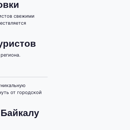
овки
ристов свежими
ествляется
уристов
региона.
уникальную
уть от городской
 Байкалу