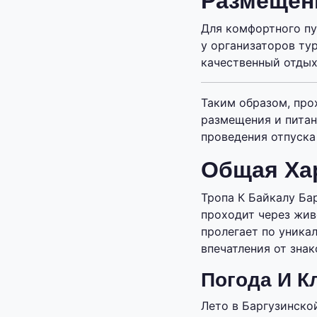
Размещен
Для комфортного пу
у организаторов ту
качественный отдых
Таким образом, про
размещения и пита
проведения отпуска
Общая Ха
Тропа К Байкалу Ба
проходит через жив
пролегает по уника
впечатления от зна
Погода И К
Лето в Баргузинско