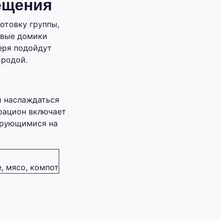
ещения
отовку группы,
евые домики
еря подойдут
иродой.
и наслаждаться
рацион включает
ирующимися на
, мясо, компот