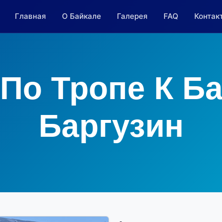
Главная
О Байкале
Галерея
FAQ
Контак
По Тропе К Б
Баргузин