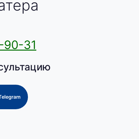
атера
-90-31
сультацию
Telegram