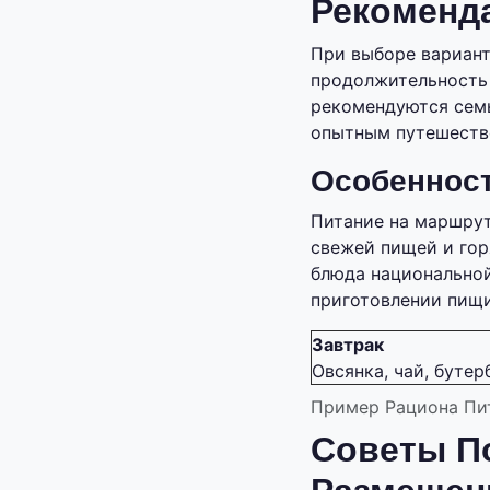
Рекоменд
При выборе вариант
продолжительность 
рекомендуются семь
опытным путешеств
Особенност
Питание на маршрут
свежей пищей и гор
блюда национально
приготовлении пищи
Завтрак
Овсянка, чай, буте
Пример Рациона Пит
Советы П