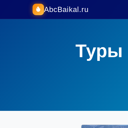
AbcBaikal.ru
Туры 