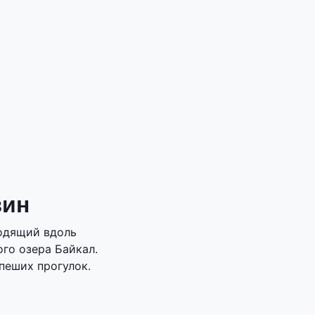
зин
ходящий вдоль
го озера Байкал.
пеших прогулок.