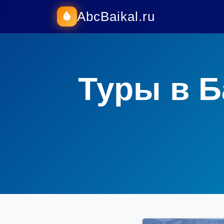
AbcBaikal.ru
Туры в Б