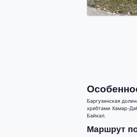
Особенно
Баргузинская доли
хребтами Хамар-Даб
Байкал.
Маршрут по