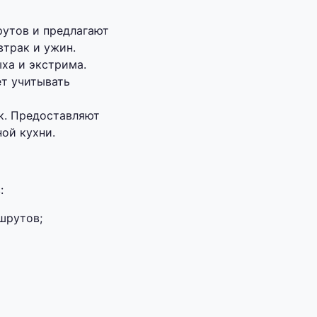
рутов и предлагают
втрак и ужин.
ха и экстрима.
ет учитывать
к. Предоставляют
ой кухни.
:
шрутов;