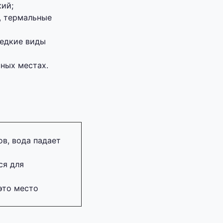
кий;
, термальные
редкие виды
ных местах.
в, вода падает
ся для
это место