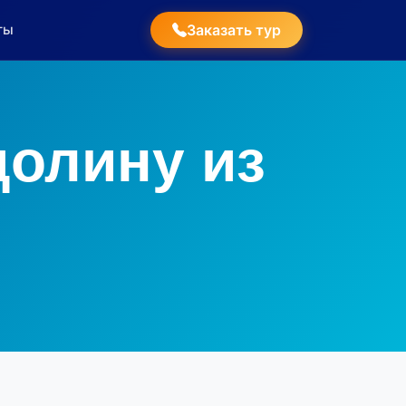
ты
Заказать тур
долину из