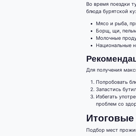
Во время поездки т
блюда бурятской ку
Мясо и рыба, пр
Борщ, щи, пель
Молочные проду
Национальные на
Рекомендац
Для получения макс
Попробовать бл
Запастись бути
Избегать употр
проблем со здо
Итоговые
Подбор мест прожив