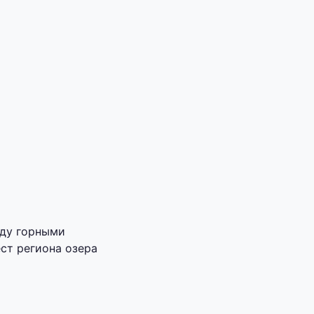
жду горными
ст региона озера