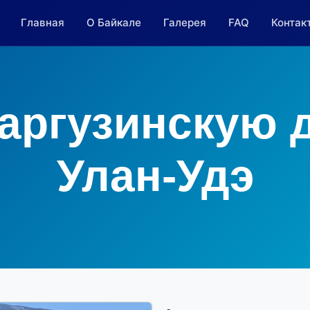
Главная
О Байкале
Галерея
FAQ
Контак
аргузинскую 
Улан-Удэ