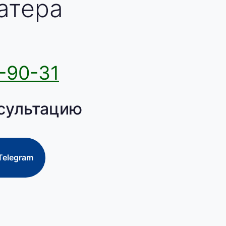
атера
-90-31
сультацию
Telegram