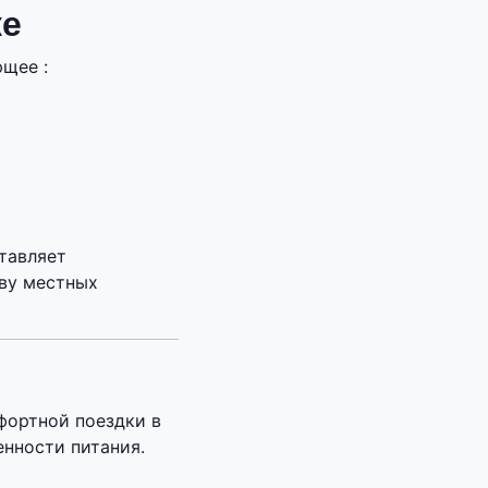
ке
щее :
тавляет
ву местных
фортной поездки в
нности питания.