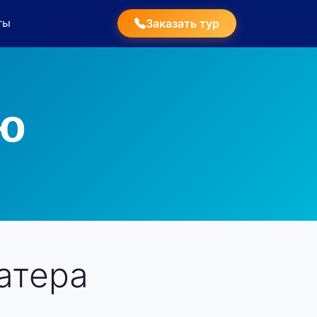
ты
Заказать тур
ю
атера