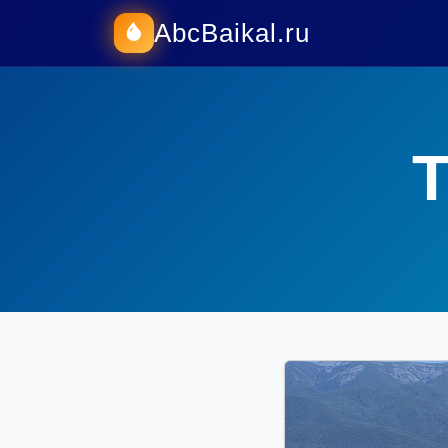
AbcBaikal.ru