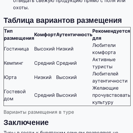
отведать свежую продукцию прямо с поля или
охоты.
Таблица вариантов размещения
Тип
Рекомендуется
Комфорт
Аутентичность
размещения
для
Любители
Гостиница
Высокий
Низкий
комфорта
Активные
Кемпинг
Средний
Средний
туристы
Любителей
Юрта
Низкий
Высокий
аутентичности
Желающие
Гостевой
Средний
Высокий
прочувствовать
дом
культуру
Варианты размещения в туре
Заключение
Туры в гости к бурятским семьям позволяют не