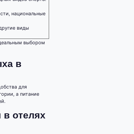
сти, национальные
 другие виды
идеальным выбором
ха в
добства для
ории, а питание
ей.
 в отелях