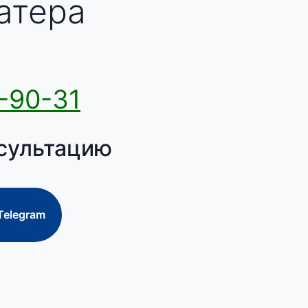
атера
-90-31
сультацию
Telegram