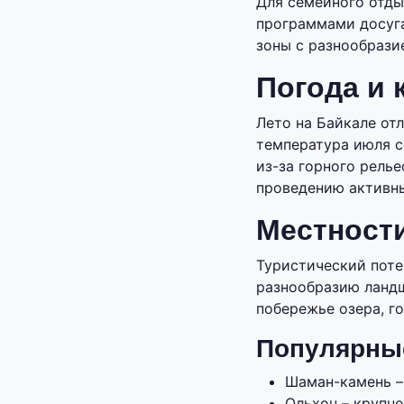
Для семейного отды
программами досуга
зоны с разнообрази
Погода и 
Лето на Байкале от
температура июля с
из-за горного рель
проведению активны
Местности
Туристический поте
разнообразию ландш
побережье озера, г
Популярны
Шаман-камень –
Ольхон – крупн