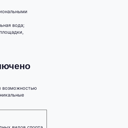
циональными
ьная вода;
 площадки,
лючено
 и возможностью
уникальные
дных видов спорта.