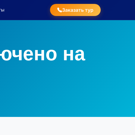
ты
Заказать тур
лючено на