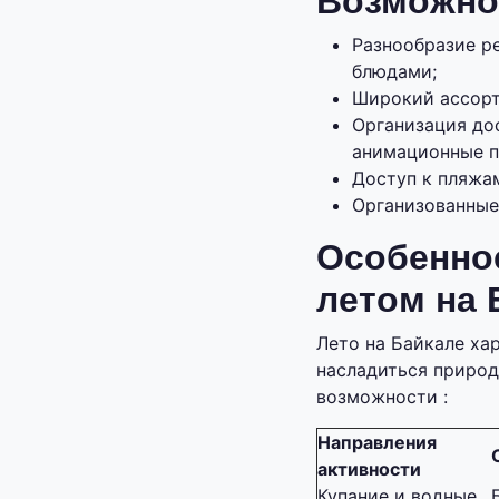
Возможно
Разнообразие р
блюдами;
Широкий ассорти
Организация дос
анимационные п
Доступ к пляжам
Организованные
Особеннос
летом на 
Лето на Байкале ха
насладиться природ
возможности :
Направления
активности
Купание и водные