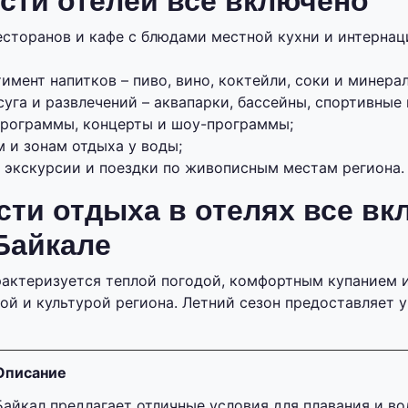
сти отелей все включено
есторанов и кафе с блюдами местной кухни и интерна
мент напитков – пиво, вино, коктейли, соки и минерал
уга и развлечений – аквапарки, бассейны, спортивные
рограммы, концерты и шоу-программы;
 и зонам отдыха у воды;
 экскурсии и поездки по живописным местам региона.
ти отдыха в отелях все вк
Байкале
рактеризуется теплой погодой, комфортным купанием
ой и культурой региона. Летний сезон предоставляет 
Описание
Байкал предлагает отличные условия для плавания и во