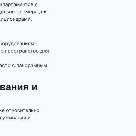
апартаментов с
дельные номера для
диционерами.
оборудованием;
ое пространство для
часто с панорамным
вания и
ие относительно
служивания и