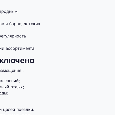
риродным
в и баров, детских
регулярность
ий ассортимента.
включено
азмещения :
влечений;
вный отдых;
оды;
 целей поездки.