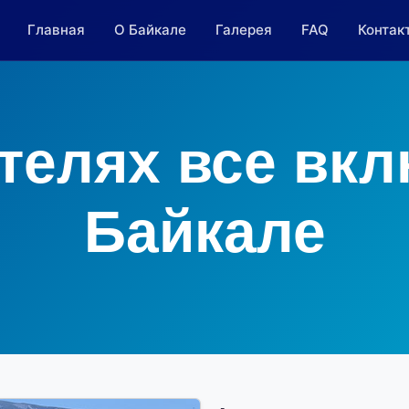
Главная
О Байкале
Галерея
FAQ
Контак
телях все вк
Байкале