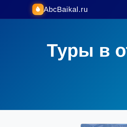
AbcBaikal.ru
Туры в о