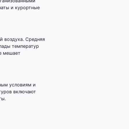
рганизованными
наты и курортные
й воздуха. Средняя
пады температур
не мешает
ным условиям и
туров включают
ты.