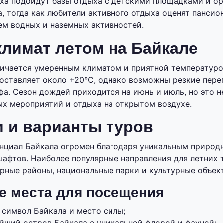
ха подойдут базы отдыха с детскими площадками и о
, тогда как любители активного отдыха оценят пансио
ем водных и наземных активностей.
климат летом на Байкале
личается умеренным климатом и приятной температуро
оставляет около +20°C, однако возможны резкие пере
ефа. Сезон дождей приходится на июнь и июль, но это 
х мероприятий и отдыха на открытом воздухе.
 и варианты туров
нциал Байкала огромен благодаря уникальным природ
афтов. Наиболее популярные направления для летних 
орные районы, национальные парки и культурные объек
е места для посещения
 символ Байкала и место силы;
ейший остров Байкала с уникальной флорой и фауной;