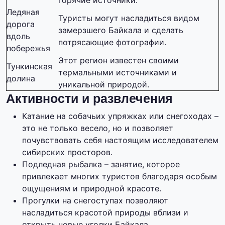
горячие источники.
Ледяная
Туристы могут насладиться видом
дорога
замерзшего Байкала и сделать
вдоль
потрясающие фотографии.
побережья
Этот регион известен своими
Тункинская
термальными источниками и
долина
уникальной природой.
Активности и развлечения
Катание на собачьих упряжках или снегоходах –
это не только весело, но и позволяет
почувствовать себя настоящим исследователем
сибирских просторов.
Подледная рыбалка – занятие, которое
привлекает многих туристов благодаря особым
ощущениям и природной красоте.
Прогулки на снегоступах позволяют
насладиться красотой природы вблизи и
открыть новые уголки Байкала.