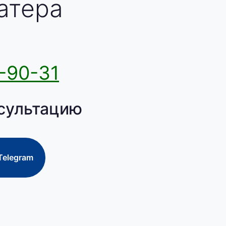
атера
-90-31
сультацию
Telegram