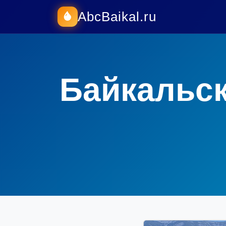
AbcBaikal.ru
Байкальск