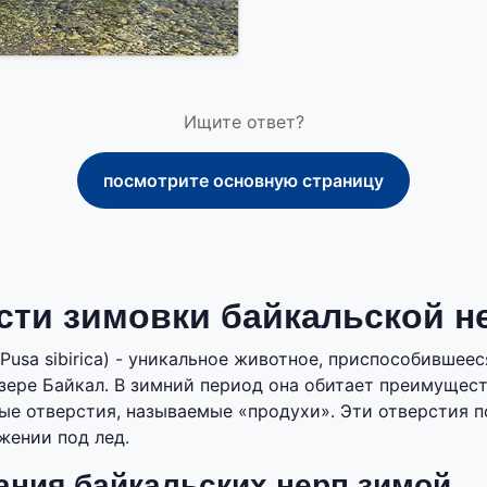
Ищите ответ?
посмотрите основную страницу
сти зимовки байкальской н
Pusa sibirica) - уникальное животное, приспособившее
зере Байкал. В зимний период она обитает преимущест
ые отверстия, называемые «продухи». Эти отверстия 
жении под лед.
ания байкальских нерп зимой