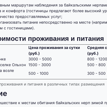
овным маршрутам наблюдения за байкальскими нерпам
в и комфорта (гостиницы предлагают более высокий ур
ачество предоставляемых услуг;
ганизовать питание непосредственно на месте (наприм
м с гостиницами).
оимости проживания и питания
Цена проживания за сутки
Средняя 
(руб.)
(руб.)
нке
3000 - 5000
800 - 120
селке Ольхон
1500 - 3000
500 - 800
а возле
500 - 1000
300 - 500
проживания и питания в различных типах размещения
ие
ешествие к местам обитания байкальских нерп зимой 