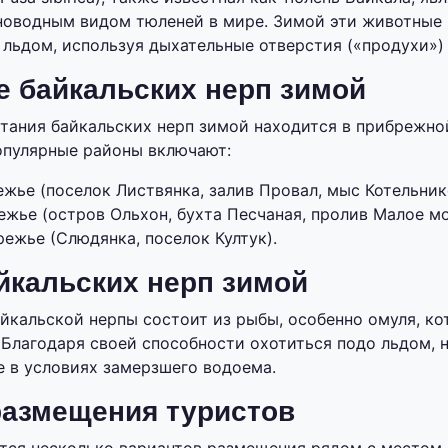
новодным видом тюленей в мире. Зимой эти животные
 льдом, используя дыхательные отверстия («продухи»)
 байкальских нерп зимой
тания байкальских нерп зимой находится в прибрежно
опулярные районы включают:
жье (поселок Листвянка, залив Провал, мыс Котельник
жье (остров Ольхон, бухта Песчаная, пролив Малое мо
ежье (Слюдянка, поселок Култук).
йкальских нерп зимой
йкальской нерпы состоит из рыбы, особенно омуля, к
 Благодаря своей способности охотиться подо льдом, 
 в условиях замерзшего водоема.
азмещения туристов