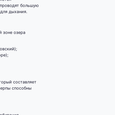
 проводят большую
 для дыхания.
й зоне озера
овский);
ре);
оторый составляет
нерпы способны