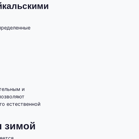
йкальскими
пределенные
ательным и
позволяют
го естественной
п зимой
ляется