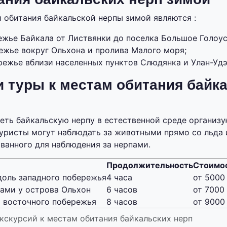
обитания байкальской нерпы зимой являются :
ежье Байкала от Листвянки до поселка Большое Голоус
ежье вокруг Ольхона и пролива Малого моря;
режье вблизи населенных пунктов Слюдянка и Улан-Удэ
и туры к местам обитания байк
ть байкальскую нерпу в естественной среде организ
Туристы могут наблюдать за животными прямо со льда и
ванного для наблюдения за нерпами.
Продолжительность
Стоимо
доль западного побережья
4 часа
от 5000 
ами у острова Ольхон
6 часов
от 7000 
 восточного побережья
8 часов
от 9000 
скурсий к местам обитания байкальских нерп