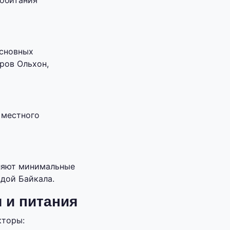
 обитания
основных
ров Ольхон,
 местного
ляют минимальные
дой Байкала.
 и питания
кторы: