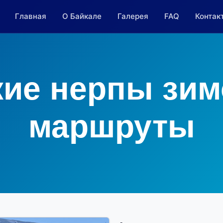
Главная
О Байкале
Галерея
FAQ
Контак
ие нерпы зим
маршруты