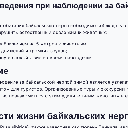
ведения при наблюдении за ба
 обитания байкальских нерп необходимо соблюдать о
нарушить естественный образ жизни животных:
я ближе чем на 5 метров к животным;
 движений и громких звуков;
ну и спокойствие во время наблюдения.
ие
людение за байкальской нерпой зимой является увлек
том для туристов. Организованные туры и экскурсии 
тно познакомиться с этим удивительным животным в е
ти жизни байкальских нер
Pusa sibirica), также известная как тюлень Байкала, яв