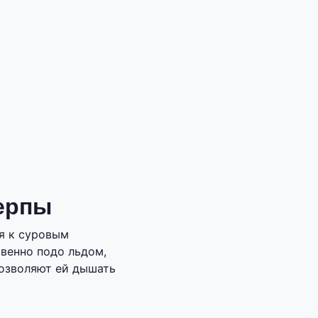
ерпы
ся к суровым
венно подо льдом,
позволяют ей дышать