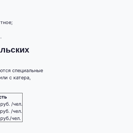
тное;
.
альских
уются специальные
ли с катера,
сть
руб. /чел.
руб. /чел.
руб./чел.