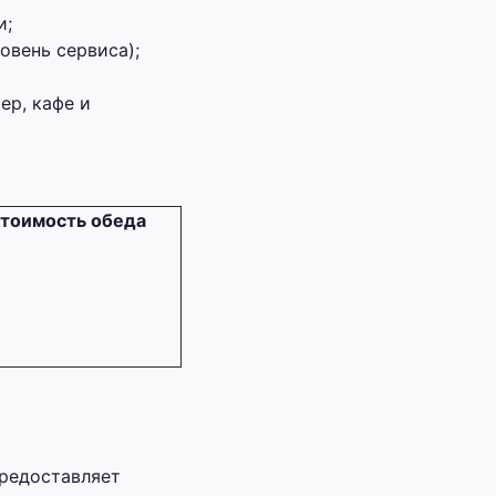
и;
овень сервиса);
ер, кафе и
стоимость обеда
0
предоставляет