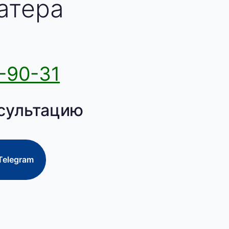
атера
-90-31
сультацию
Telegram