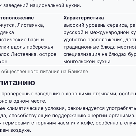
 заведений национальной кухни.
тоположение
Характеристика
ркутск, Листвянка,
высокий уровень сервиса, р
дянка
русской и международной к
истические базы и
удобство расположения, дос
елки вдоль побережья
традиционные блюда местно
елок Листвянка, остров
специализация на блюдах бу
хон
монгольской кухни
общественного питания на Байкале
 питанию
 проверенные заведения с хорошими отзывами, особен
рно в одном месте.
ые климатические условия, рекомендуется употреблять
да, способствующие поддержанию энергии организма.
 термосами с горячим чаем или кофе, особенно в случ
жем воздухе.