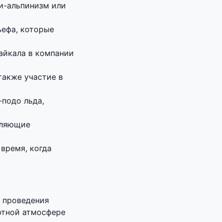
ки-альпинизм или
ьефа, которые
айкала в компании
также участие в
подо льда,
оляющие
время, когда
 проведения
ютной атмосфере