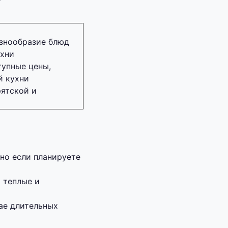
азнообразие блюд
ухни
тупные цены,
й кухни
рятской и
но если планируете
 теплые и
ае длительных