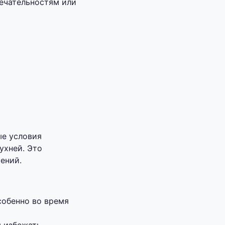
ечательностям или
ые условия
ухней. Это
ений.
собенно во время