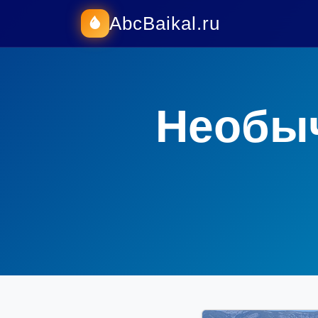
AbcBaikal.ru
Необыч