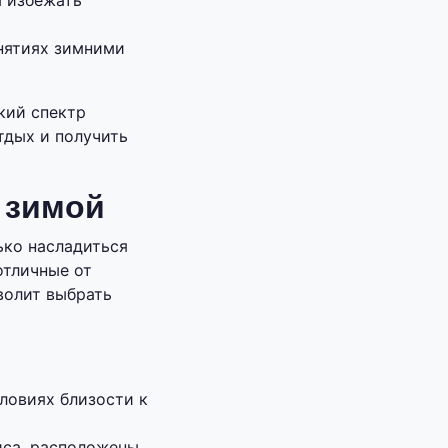
ы избежать
анятиях зимними
кий спектр
тдых и получить
 зимой
ько насладиться
отличные от
волит выбрать
ловиях близости к
иса, расположены