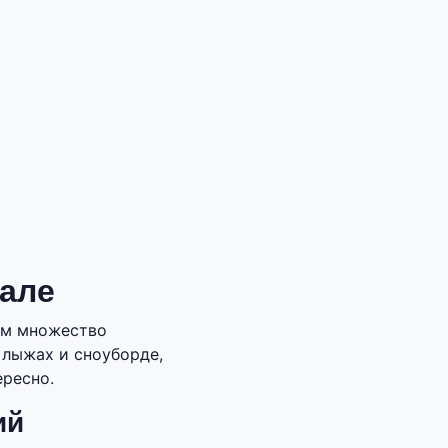
кале
там множество
 лыжах и сноуборде,
ересно.
ий