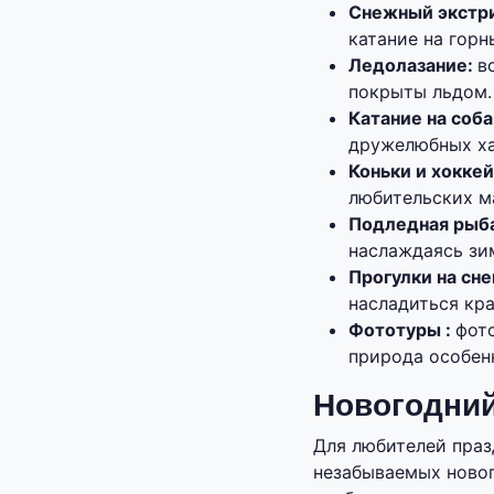
Снежный экстр
катание на гор
Ледолазание:
в
покрыты льдом.
Катание на соб
дружелюбных ха
Коньки и хоккей
любительских м
Подледная рыба
наслаждаясь зи
Прогулки на сне
насладиться кр
Фототуры :
фот
природа особен
Новогодний
Для любителей праз
незабываемых новог