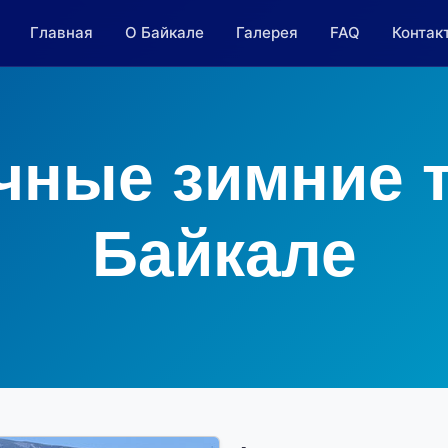
Главная
О Байкале
Галерея
FAQ
Контак
ные зимние 
Байкале