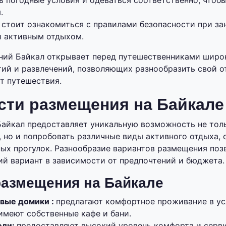
ь погодные условия и одеваться соответственно, чтоб
.
 стоит ознакомиться с правилами безопасности при з
и активным отдыхом.
ний Байкал открывает перед путешественниками широ
тий и развлечений, позволяющих разнообразить свой о
от путешествия.
сти размещения на Байкале
Байкал предоставляет уникальную возможность не тол
 но и попробовать различные виды активного отдыха, 
х прогулок. Разнообразие вариантов размещения поз
й вариант в зависимости от предпочтений и бюджета.
азмещения на Байкале
евые домики :
предлагают комфортное проживание в ус
имеют собственные кафе и бани.
ели:
предоставляют высокий уровень комфорта и серв