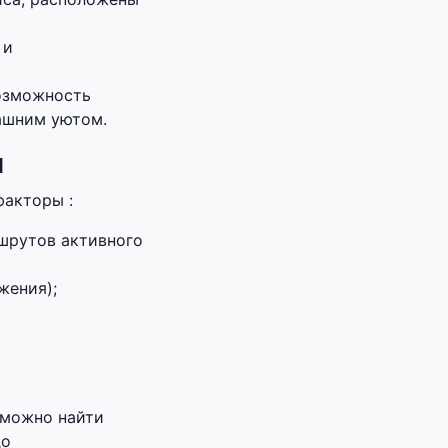
 и
возможность
ашним уютом.
я
факторы :
шрутов активного
жения);
 можно найти
до