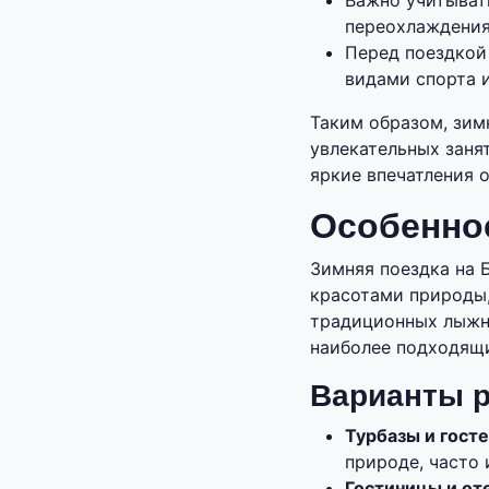
Важно учитыват
переохлаждения
Перед поездкой
видами спорта 
Таким образом, зим
увлекательных заня
яркие впечатления 
Особенно
Зимняя поездка на 
красотами природы,
традиционных лыжны
наиболее подходящи
Варианты р
Турбазы и гост
природе, часто 
Гостиницы и от