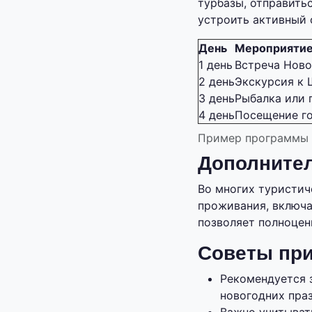
турбазы, отправить
устроить активный 
День
Мероприяти
1 день
Встреча Ново
2 день
Экскурсия к 
3 день
Рыбалка или 
4 день
Посещение го
Пример программы н
Дополнител
Во многих туристич
проживания, включа
позволяет полноцен
Советы при
Рекомендуется з
новогодних пра