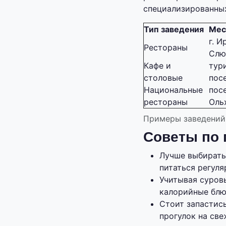
специализированных
Тип заведения
Мес
г. И
Рестораны
Слю
Кафе и
тур
столовые
пос
Национальные
пос
рестораны
Оль
Примеры заведений 
Советы по
Лучше выбирать
питаться регуля
Учитывая суров
калорийные блю
Стоит запастись
прогулок на све