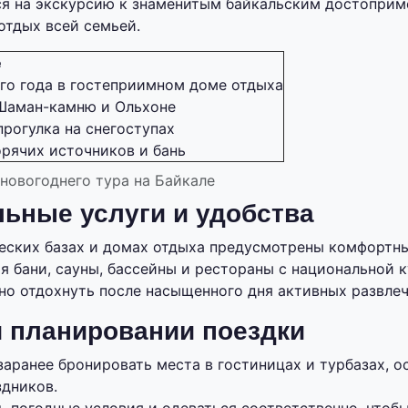
ся на экскурсию к знаменитым байкальским достоприм
отдых всей семьей.
е
го года в гостеприимном доме отдыха
Шаман-камню и Ольхоне
прогулка на снегоступах
рячих источников и бань
овогоднего тура на Байкале
ьные услуги и удобства
еских базах и домах отдыха предусмотрены комфортн
я бани, сауны, бассейны и рестораны с национальной к
но отдохнуть после насыщенного дня активных развлеч
 планировании поездки
аранее бронировать места в гостиницах и турбазах, о
здников.