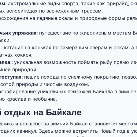
им:
экстремальные виды спорта, такие как фрирайд, с
ных велосипедах по заснеженным трассам.
осхождения на ледяные скалы и природные формы рел
ачьих упряжках:
путешествие по живописным местам Б
ски.
 :
катание на коньках по замерзшим озерам и рекам, а 
атчах хоккея.
лка :
уникальная возможность поймать рыбу прямо из-
мней природой.
гоступах:
пешие походы по снежному покрытию, позв
асотой природы и чистым воздухом.
ографирование уникальных пейзажей Байкала в зимнее 
но красива и необычна.
 отдых на Байкале
дника и волшебства зимний Байкал становится местом
одних каникул. Здесь можно встретить Новый год в у