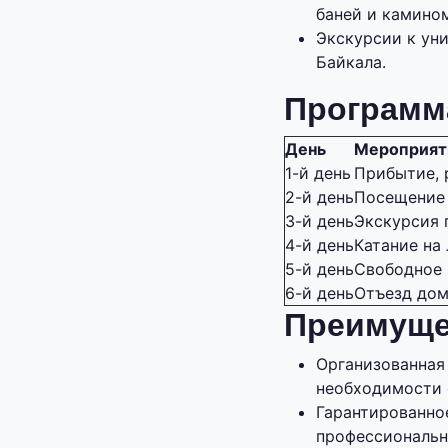
баней и камино
Экскурсии к ун
Байкала.
Программ
День
Мероприят
1-й день
Прибытие, 
2-й день
Посещение 
3-й день
Экскурсия 
4-й день
Катание на
5-й день
Свободное 
6-й день
Отъезд до
Преимуще
Организованная
необходимости 
Гарантированно
профессиональн