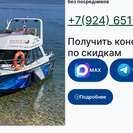
без посредников
+7(924) 651
Получить кон
по скидкам
MAX
Подробнее