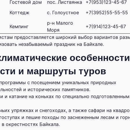
Гостевой дом
пос. Листвянка
+7(953)123-45-67
Коттедж
с. Голоустное
+7(3952)55-55-55
р-н Малого
Кемпинг
+7(914)123-45-67
Моря
истам предоставляется широкий выбор вариантов разм
зовать незабываемый праздник на Байкале.
климатические особенности
сти и маршруты туров
программы с посещением уникальных природных
льностей и исторических памятников.
и и катание на коньках по специально подготовленны
чьих упряжках и снегоходах, а также сафари на квадро
егоступах и пешие походы по заснеженным лесам и гор
 в окрестностях Байкала.