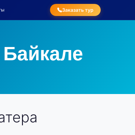
ты
Заказать тур
 Байкале
атера