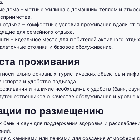
а.
ые дома – уютные жилища с домашним теплом и атмос
теприимства.
ы отдыха – комфортные условия проживания вдали от г
дящие для семейного отдыха.
нги – идеальное место для любителей активного отды
алаточные стоянки и базовое обслуживание.
ста проживания
тносительно основных туристических объектов и инфр
анспорта и удобство подъезда.
оживания и наличие необходимых удобств (баня, сауна
путешественников о качестве обслуживания и уровне 
ации по размещению
х бань и саун для поддержания здоровья и расслаблен
ений.
ия с каминами или печками для создания атмосферы 