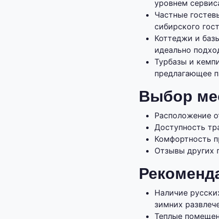
уровнем сервис
Частные гостев
сибирского гос
Коттеджи и баз
идеально подхо
Турбазы и кемпи
предлагающее п
Выбор ме
Расположение о
Доступность тр
Комфортность пр
Отзывы других 
Рекоменд
Наличие русски
зимних развлеч
Теплые помещен