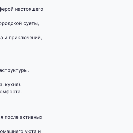
ферой настоящего
ородской суеты,
ха и приключений,
аструктуры.
, кухня).
комфорта.
ия после активных
домашнего уюта и