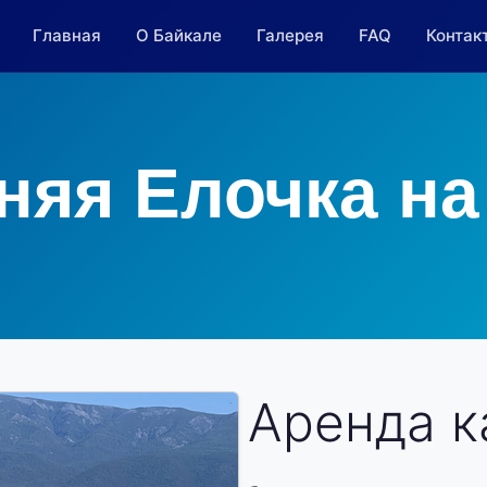
Главная
О Байкале
Галерея
FAQ
Контак
няя Елочка на
Аренда к