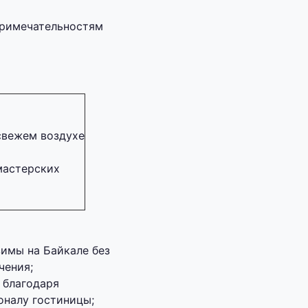
примечательностям
свежем воздухе
мастерских
имы на Байкале без
чения;
 благодаря
налу гостиницы;