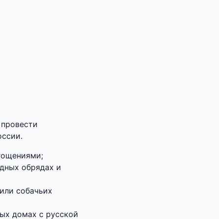
 провести
оссии.
гощениями;
одных обрядах и
 или собачьих
ых домах с русской