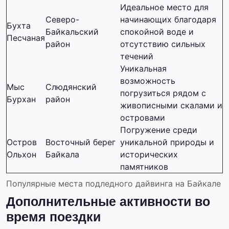
Идеальное место для
Северо-
начинающих благодаря
Бухта
Байкальский
спокойной воде и
Песчаная
район
отсутствию сильных
течений
Уникальная
возможность
Мыс
Слюдянский
погрузиться рядом с
Бурхан
район
живописными скалами и
островами
Погружение среди
Остров
Восточный берег
уникальной природы и
Ольхон
Байкала
исторических
памятников
Популярные места подледного дайвинга на Байкале
Дополнительные активности во
время поездки