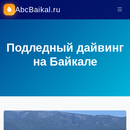
AbcBaikal.ru
Подледный дайвинг
на Байкале