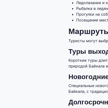
Ледолазание и 
Рыбалка в ледя
Прогулки на соб
Посещение мест
Маршруты
Туристы могут выбр
Туры выход
Короткие туры длит
природой Байкала и
Новогодни
Специальные нового
Байкала, с традиц
Долгосроч