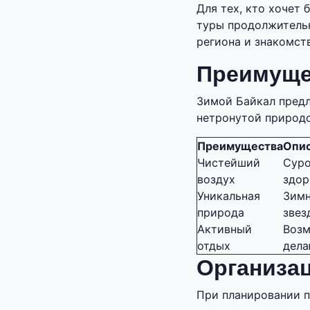
Для тех, кто хочет 
туры продолжительн
региона и знакомст
Преимуще
Зимой Байкал предл
нетронутой природо
Преимущества
Опи
Чистейший
Суро
воздух
здор
Уникальная
Зимн
природа
звез
Активный
Возм
отдых
дела
Организац
При планировании 