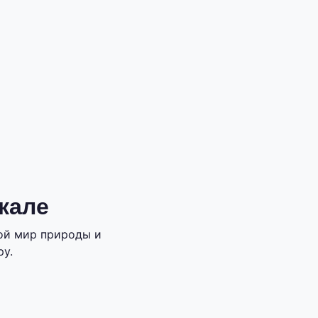
кале
ой мир природы и
ру.