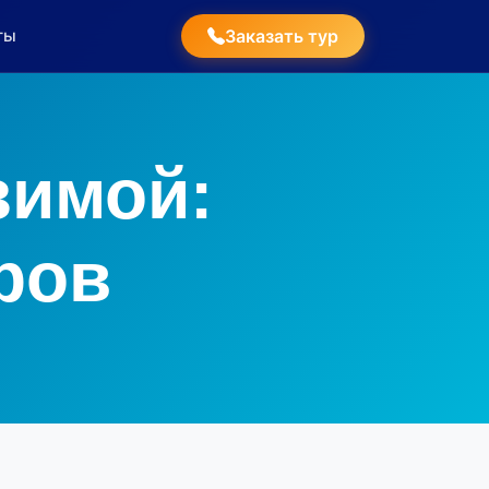
ты
Заказать тур
зимой:
ров