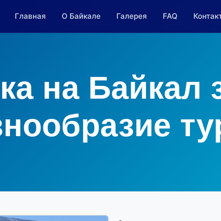
Главная
О Байкале
Галерея
FAQ
Контак
ка на Байкал 
знообразие ту