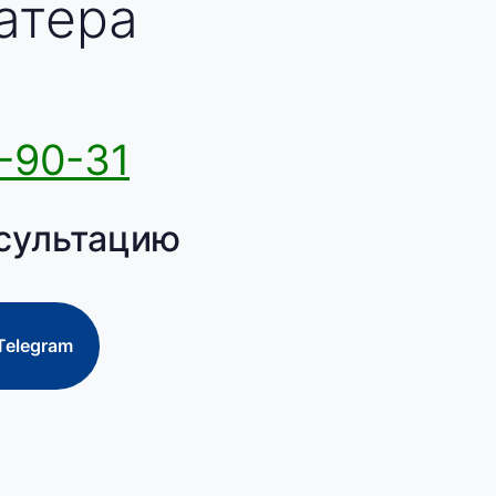
атера
-90-31
сультацию
Telegram