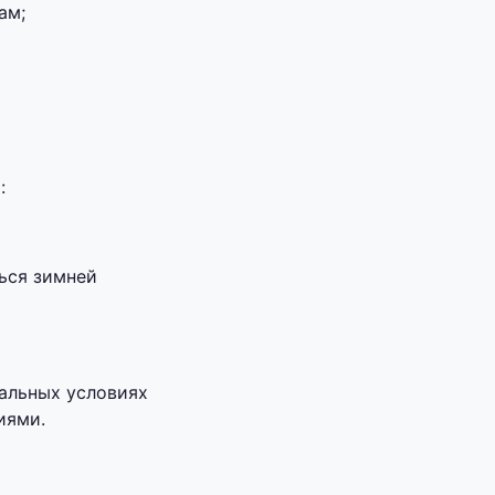
ам;
:
ься зимней
альных условиях
иями.