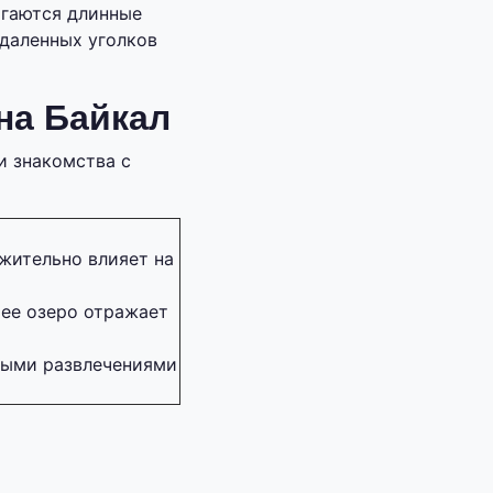
агаются длинные
даленных уголков
на Байкал
и знакомства с
жительно влияет на
шее озеро отражает
ными развлечениями