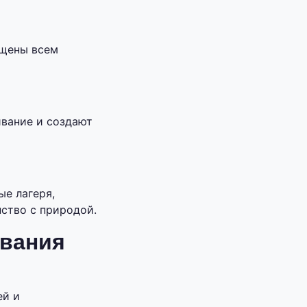
ащены всем
вание и создают
е лагеря,
ство с природой.
ивания
ей и