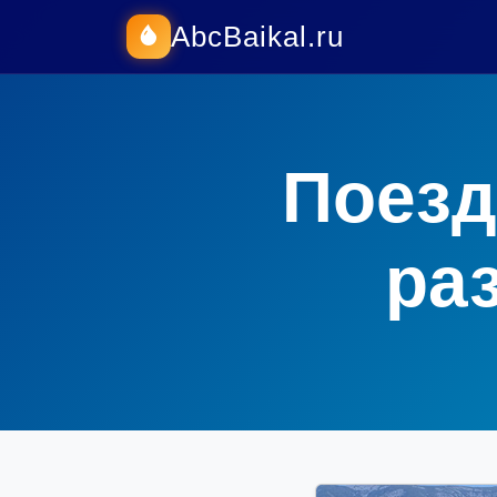
AbcBaikal.ru
Поезд
ра