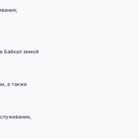
ивания;
на Байкал зимой
и, а также
бслуживание,