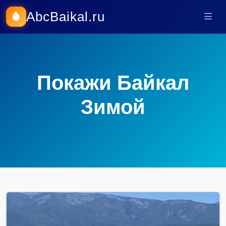
AbcBaikal.ru
Покажи Байкал
Зимой