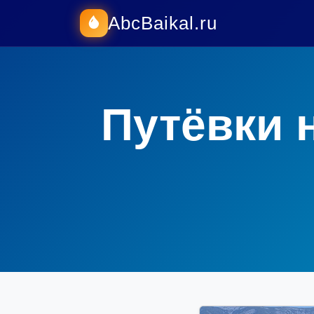
AbcBaikal.ru
Путёвки 