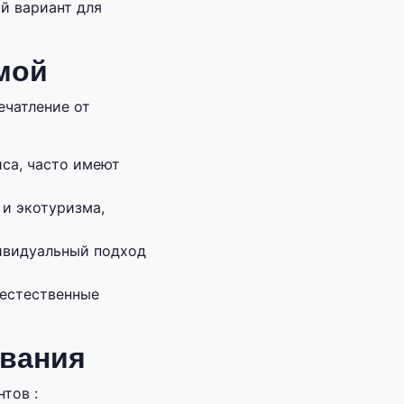
й вариант для
мой
ечатление от
иса, часто имеют
 и экотуризма,
ивидуальный подход
 естественные
ивания
тов :