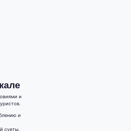
кале
ловиями и
уристов.
блению и
й суеты.