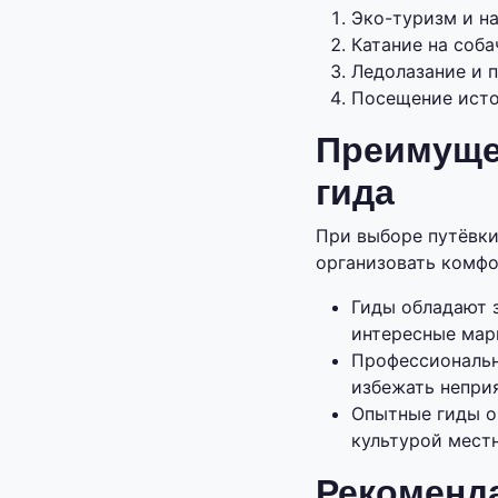
Эко-туризм и н
Катание на соба
Ледолазание и 
Посещение исто
Преимуще
гида
При выборе путёвки
организовать комфо
Гиды обладают 
интересные мар
Профессиональн
избежать непри
Опытные гиды о
культурой местн
Рекоменд