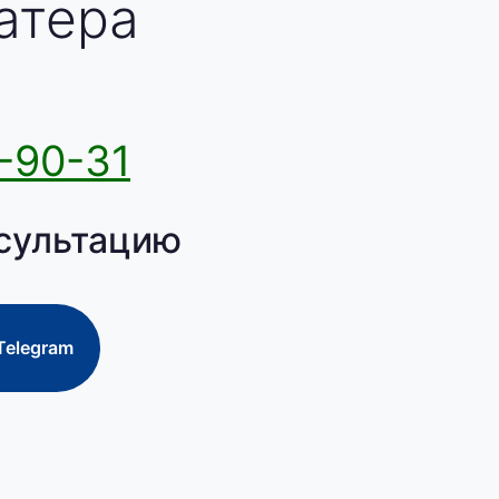
атера
-90-31
сультацию
Telegram