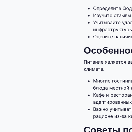
Определите бюд
Изучите отзывы
Учитывайте уда
инфраструктуры
Оцените наличие
Особеннос
Питание является в
климата.
Многие гостини
блюда местной 
Кафе и рестора
адаптированных
Важно учитыват
рационе из-за к
Советы п