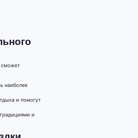
льного
й сможет
ь наиболее
тдыха и помогут
 традициями и
здки