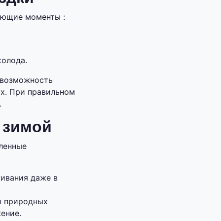
ующие моменты :
холода.
 возможность
х. При правильном
.
 зимой
ленные
ивания даже в
и природных
ение.