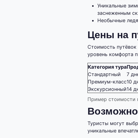
Уникальные зимн
заснеженным ск
Необычные ледя
Цены на п
Стоимость путёвок 
уровень комфорта п
Категория тура
Про
Стандартный
7 дн
Премиум-класс
10 д
Экскурсионный
14 д
Пример стоимости 
Возможно
Туристы могут выбр
уникальные впечатл