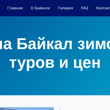
Главная
О Байкале
Галерея
FAQ
Контак
на Байкал зимо
туров и цен