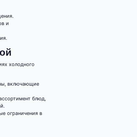
ения.
ов и
ия.
мой
иях холодного
ины, включающие
ассортимент блюд,
й.
ые ограничения в