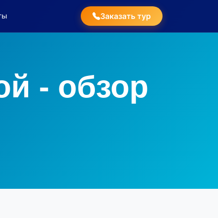
ты
Заказать тур
й - обзор