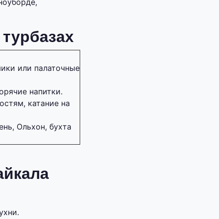
ноуборде,
 турбазах
ики или палаточные
орячие напитки.
остям, катание на
нь, Ольхон, бухта
айкала
ухни.