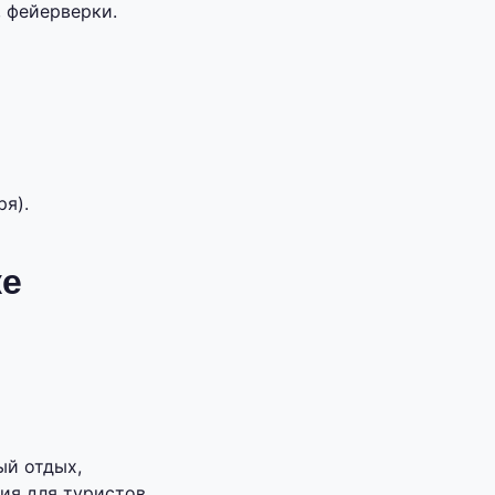
 фейерверки.
ря).
ке
ый отдых,
ия для туристов