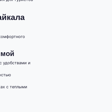
айкала
комфортного
имой
с удобствами и
остью
ках с теплыми