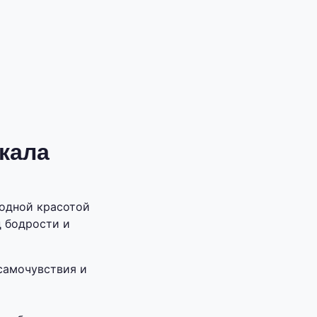
кала
родной красотой
д бодрости и
самочувствия и