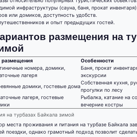
азы относительно популярных туристических объектов
имой инфраструктуры (сауна, баня, прокат инвентаря)
ров или домиков, доступность удобств.
путешественников и опыт предыдущих гостей.
ариантов размещения на т
зимой
п размещения
Особенности
тиничные номера, домики,
Баня, прокат инвентар
аточные лагеря
экскурсии
Собственная кухня, ру
евянные домики, гостевые дома
прогулки по лесу
аточные лагеря, гостевые
Рыбалка, катание на с
мики
вечерние костры
я на турбазах Байкала зимой
ор места проживания и питания на турбазе Байкала за
ей поездки, однако грамотный подход позволит сделат