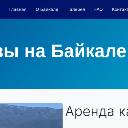
Главная
О Байкале
Галерея
FAQ
Контак
зы на Байкале
Аренда к