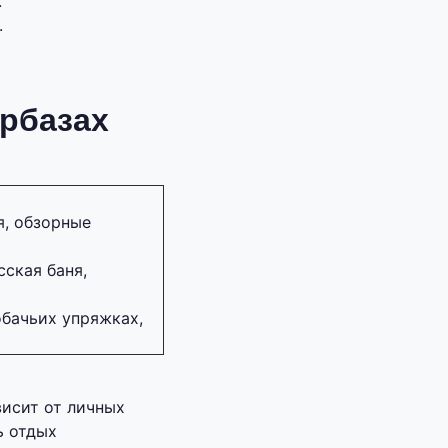
.
.
урбазах
я, обзорные
сская баня,
обачьих упряжках,
висит от личных
ь отдых