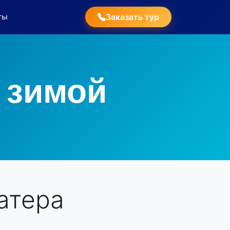
ты
Заказать тур
 зимой
атера