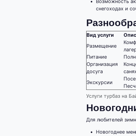
Возможность акт
снегоходах и со
Разнообра
Вид услуги
Опис
Комф
Размещение
лагер
Питание
Полн
Организация
Конц
досуга
саня
Посе
Экскурсии
Песч
Услуги турбаз на Б
Новогодни
Для любителей зимн
Новогоднее мен