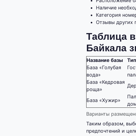
Расположение б
Наличие необход
Категория номе
Отзывы других 
Таблица в
Байкала 
Название базы
Ти
База «Голубая
Гос
вода»
пал
База «Кедровая
Дер
роща»
Пал
База «Хужир»
до
Варианты размещени
Таким образом, выб
предпочтений и цел