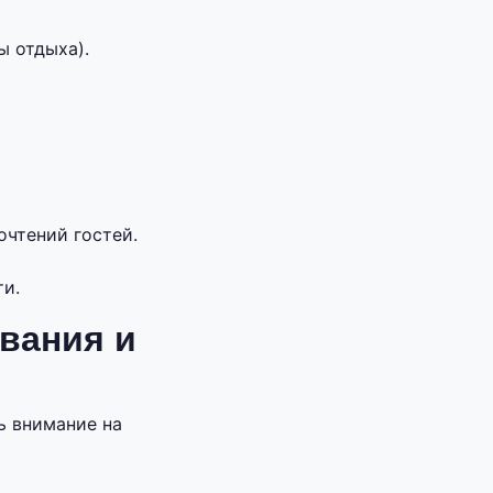
ы отдыха).
очтений гостей.
и.
вания и
ь внимание на