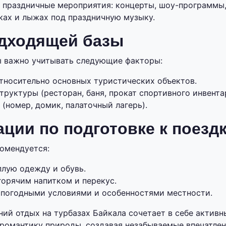
 праздничные мероприятия: концерты, шоу-программы,
ках и лыжах под праздничную музыку.
дходящей базы
ы важно учитывать следующие факторы:
тносительно основных туристических объектов.
руктуры (ресторан, баня, прокат спортивного инвента
(номер, домик, палаточный лагерь).
ции по подготовке к поезд
омендуется:
плую одежду и обувь.
горячим напитком и перекус.
 погодными условиями и особенностями местности.
ний отдых на турбазах Байкала сочетает в себе активн
 романтику природы, создавая незабываемые впечатлен