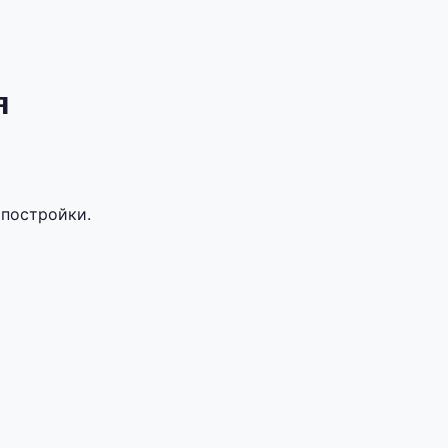
я
 постройки.