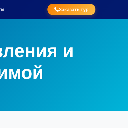
ты
Заказать тур
вления и
зимой