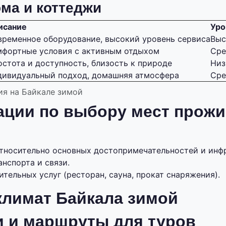
ма и коттеджи
исание
Уро
временное оборудование, высокий уровень сервиса
Выс
мфортные условия с активным отдыхом
Сре
стота и доступность, близость к природе
Низ
дивидуальный подход, домашняя атмосфера
Сре
я на Байкале зимой
ации по выбору мест прожи
тносительно основных достопримечательностей и инф
нспорта и связи.
тельных услуг (ресторан, сауна, прокат снаряжения).
климат Байкала зимой
и и маршруты для туров