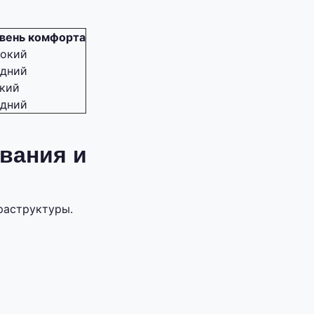
вень комфорта
окий
дний
кий
дний
вания и
раструктуры.