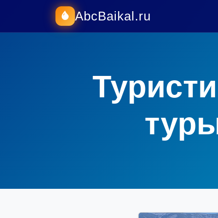
AbcBaikal.ru
Туристи
туры