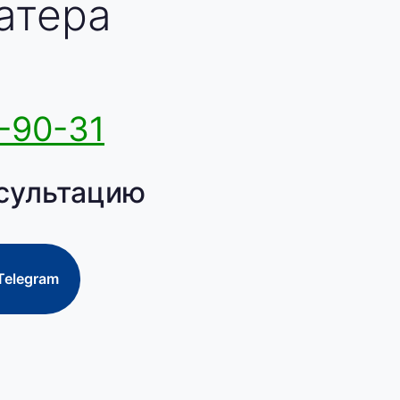
атера
-90-31
сультацию
Telegram