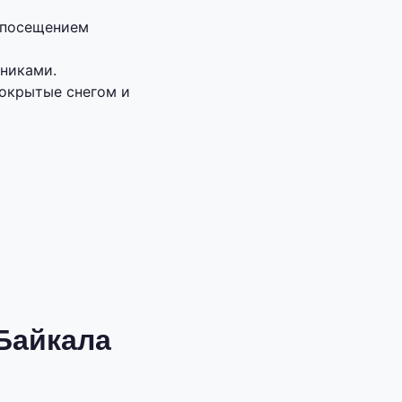
с посещением
тниками.
покрытые снегом и
Байкала