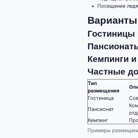
Посещение ледя
Варианты
Гостиницы 
Пансионаты
Кемпинги и
Частные до
Тип
Оп
размещения
Гостиница
Сов
Ком
Пансионат
отд
Кемпинг
Про
Примеры размещени