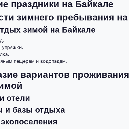
е праздники на Байкале
сти зимнего пребывания на
тдых зимой на Байкале
д.
и упряжки.
лка.
дяным пещерам и водопадам.
азие вариантов проживания
зимой
и отели
 и базы отдыха
 экопоселения