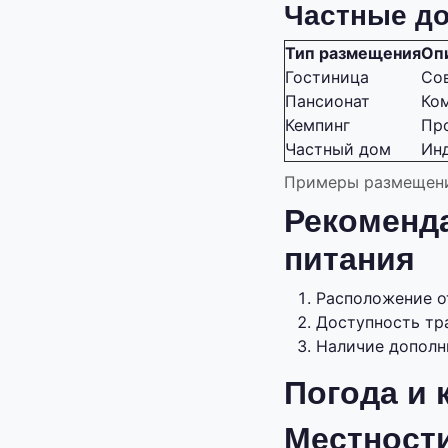
Частные до
Тип размещения
Оп
Гостиница
Со
Пансионат
Ко
Кемпинг
Про
Частный дом
Ин
Примеры размещени
Рекоменд
питания
Расположение о
Доступность тра
Наличие дополни
Погода и 
Местност