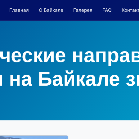
Главная
О Байкале
Галерея
FAQ
Контак
ческие напра
 на Байкале 