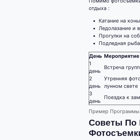
Помимо фотосъемки,
отдыха :
Катание на кон
Ледолазание и 
Прогулки на соб
Подледная рыба
День
Мероприятие
1
Встреча груп
день
2
Утренняя фото
день
лунном свете
3
Поездка к за
день
Пример Программы 
Советы По
Фотосъемк