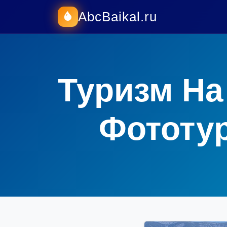
AbcBaikal.ru
Туризм На
Фототу