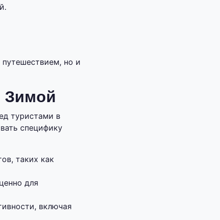
й.
 путешествием, но и
е Зимой
ред туристами в
ывать специфику
ов, таких как
ценно для
тивности, включая