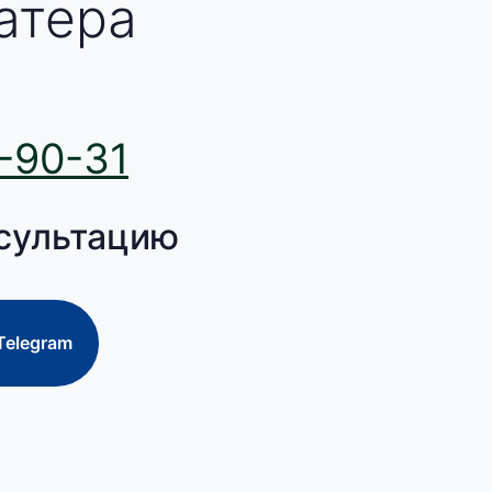
атера
-90-31
сультацию
Telegram