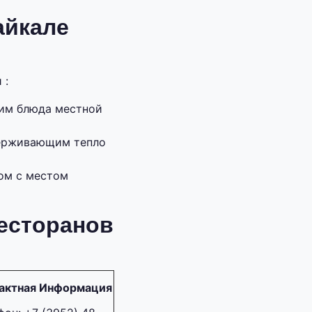
айкале
 :
им блюда местной
держивающим тепло
ом с местом
есторанов
актная Информация