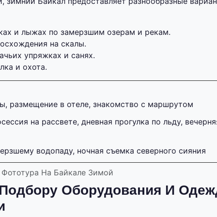
 зимний Байкал предоставляет разнообразные вариан
ьках и лыжах по замерзшим озерам и рекам.
восхождения на скалы.
ачьих упряжках и санях.
лка и охота.
пы, размещение в отеле, знакомство с маршрутом
сессия на рассвете, дневная прогулка по льду, вечерн
мерзшему водопаду, ночная съемка северного сияния
Фототура На Байкале Зимой
 Подбору Оборудования И Оде
и