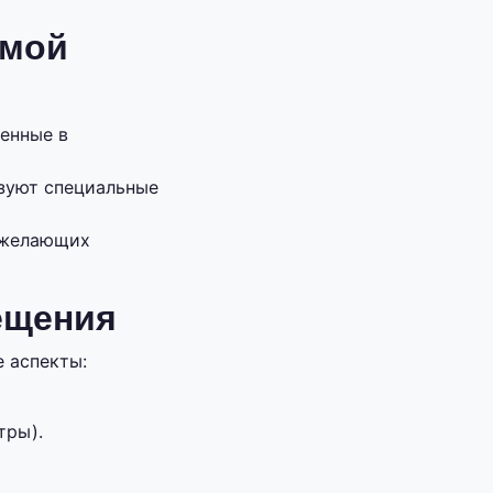
имой
енные в
зуют специальные
 желающих
ещения
 аспекты:
тры).