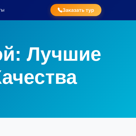
ты
Заказать тур
ой: Лучшие
ачества