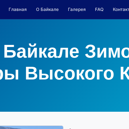
Главная
О Байкале
Галерея
FAQ
Контак
 Байкале Зим
ры Высокого К