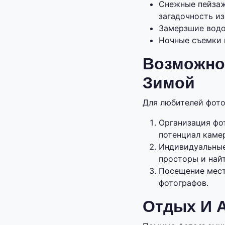
Снежные пейзаж
загадочность и
Замерзшие водо
Ночные съемки п
Возможно
Зимой
Для любителей фото
Организация фо
потенциал каме
Индивидуальные
просторы и най
Посещение мест
фотографов.
Отдых И 