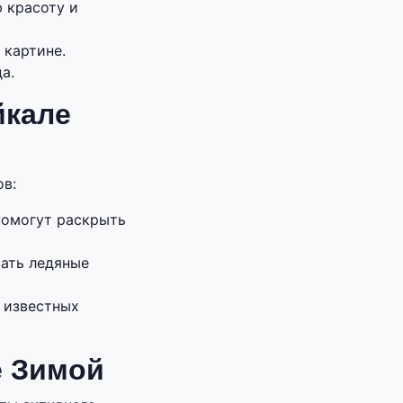
 красоту и
 картине.
а.
йкале
в:
помогут раскрыть
ать ледяные
 известных
е Зимой