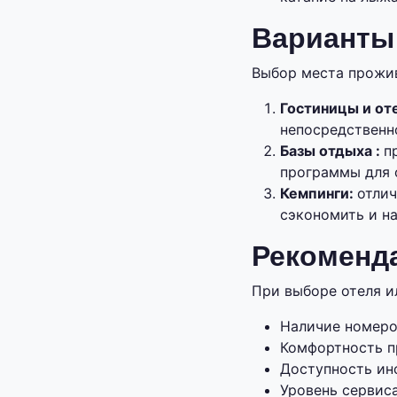
Варианты
Выбор места прожив
Гостиницы и от
непосредственн
Базы отдыха :
п
программы для 
Кемпинги:
отли
сэкономить и н
Рекоменд
При выборе отеля и
Наличие номеро
Комфортность пр
Доступность ин
Уровень сервиса