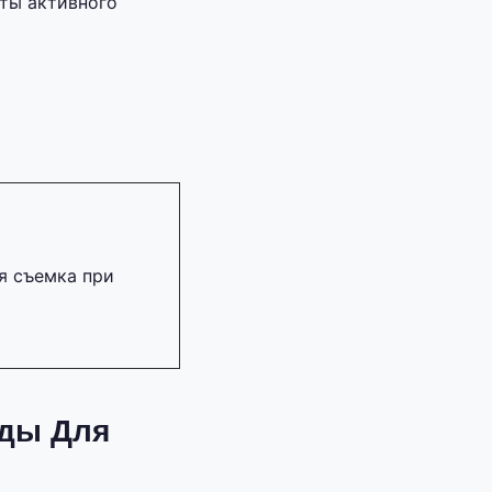
ты активного
яя съемка при
жды Для